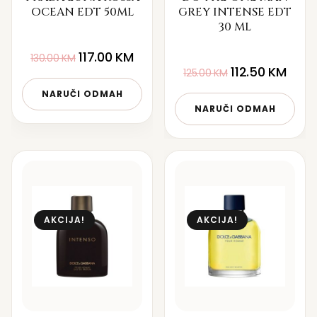
OCEAN EDT 50ML
GREY INTENSE EDT
30 ML
117.00
KM
130.00
KM
112.50
KM
125.00
KM
NARUČI ODMAH
NARUČI ODMAH
AKCIJA!
AKCIJA!