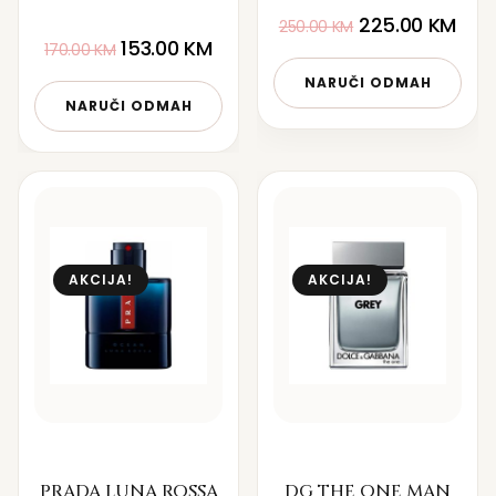
225.00
KM
250.00
KM
153.00
KM
170.00
KM
NARUČI ODMAH
NARUČI ODMAH
AKCIJA!
AKCIJA!
PRADA LUNA ROSSA
DG THE ONE MAN