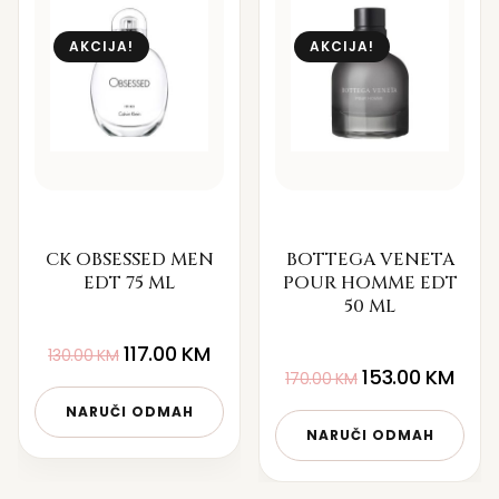
AKCIJA!
AKCIJA!
CK OBSESSED MEN
BOTTEGA VENETA
EDT 75 ML
POUR HOMME EDT
50 ML
117.00
KM
130.00
KM
153.00
KM
170.00
KM
NARUČI ODMAH
NARUČI ODMAH