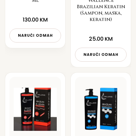
ml
Wallence
Brazilian Keratin
(šampon, maska,
130.00
KM
keratin)
NARUČI ODMAH
25.00
KM
NARUČI ODMAH