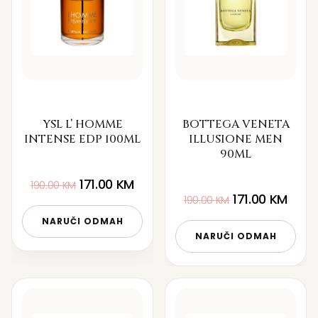
YSL L’ HOMME
BOTTEGA VENETA
INTENSE EDP 100ML
ILLUSIONE MEN
90ML
171.00
KM
190.00
KM
171.00
KM
190.00
KM
NARUČI ODMAH
NARUČI ODMAH