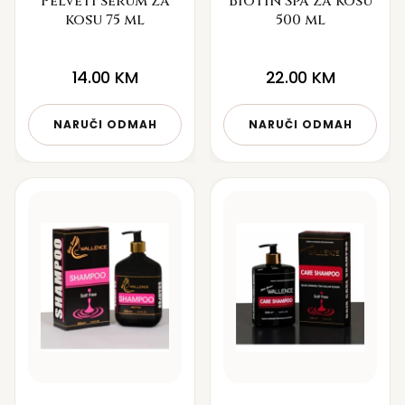
Pelveti serum za
Biotin Spa za kosu
kosu 75 ml
500 ml
14.00
KM
22.00
KM
NARUČI ODMAH
NARUČI ODMAH