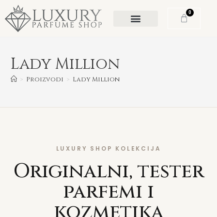
0
Lady Million
>
Proizvodi
>
Lady Million
LUXURY SHOP KOLEKCIJA
Originalni, tester
parfemi i
kozmetika