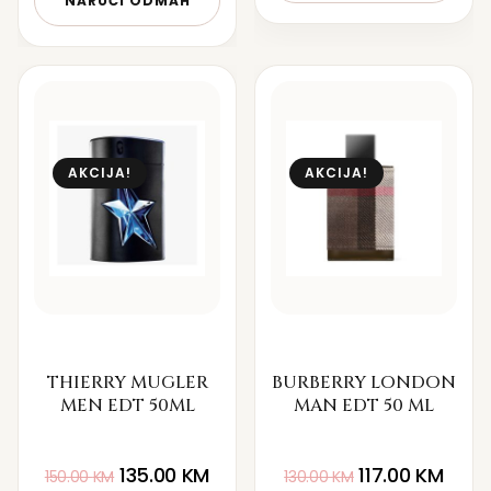
NARUČI ODMAH
AKCIJA!
AKCIJA!
THIERRY MUGLER
BURBERRY LONDON
MEN EDT 50ML
MAN EDT 50 ML
135.00
KM
117.00
KM
150.00
KM
130.00
KM