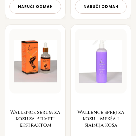
NARUČI ODMAH
NARUČI ODMAH
Wallence serum za
Wallence sprej za
kosu sa Pelveti
kosu – Mekša i
ekstraktom
sjajnija kosa