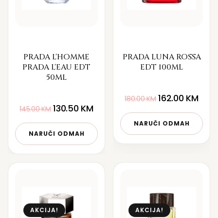
PRADA L'HOMME
PRADA LUNA ROSSA
PRADA L'EAU EDT
EDT 100ML
50ML
162.00
KM
180.00
KM
130.50
KM
145.00
KM
NARUČI ODMAH
NARUČI ODMAH
AKCIJA!
AKCIJA!