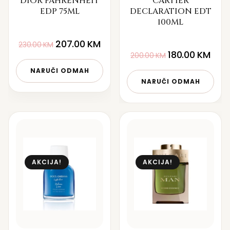
DIOR FAHRENHEIT
CARTIER
EDP 75ML
DECLARATION EDT
100ML
207.00
KM
230.00
KM
180.00
KM
200.00
KM
NARUČI ODMAH
NARUČI ODMAH
AKCIJA!
AKCIJA!