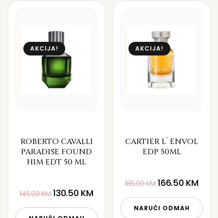
AKCIJA!
AKCIJA!
ROBERTO CAVALLI
CARTIER L`ENVOL
PARADISE FOUND
EDP 50ML
HIM EDT 50 ML
166.50
KM
185.00
KM
130.50
KM
145.00
KM
NARUČI ODMAH