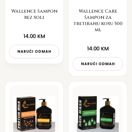
Wallence šampon
Wallence Care
bez soli
šampon za
tretiranu kosu 500
ml
14.00
KM
14.00
KM
NARUČI ODMAH
NARUČI ODMAH