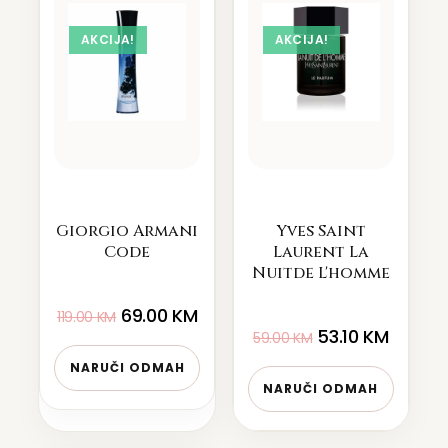
AKCIJA!
AKCIJA!
Giorgio Armani
Yves Saint
Code
Laurent La
Nuitde L'homme
69.00
KM
119.00
KM
53.10
KM
59.00
KM
NARUČI ODMAH
NARUČI ODMAH