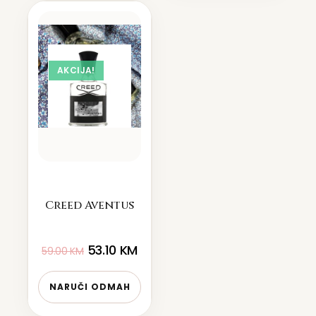
AKCIJA!
Creed Aventus
53.10
KM
59.00
KM
NARUČI ODMAH