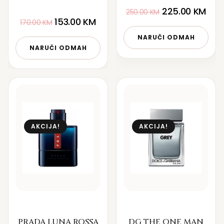
225.00
KM
250.00
KM
153.00
KM
170.00
KM
NARUČI ODMAH
NARUČI ODMAH
AKCIJA!
AKCIJA!
PRADA LUNA ROSSA
DG THE ONE MAN