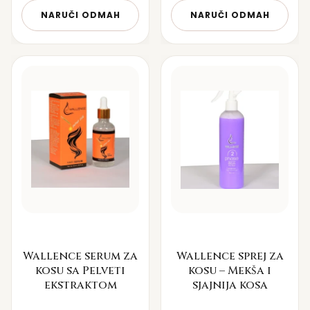
NARUČI ODMAH
NARUČI ODMAH
Wallence serum za
Wallence sprej za
kosu sa Pelveti
kosu – Mekša i
ekstraktom
sjajnija kosa