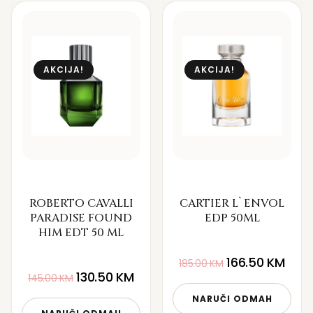
AKCIJA!
AKCIJA!
ROBERTO CAVALLI
CARTIER L`ENVOL
PARADISE FOUND
EDP 50ML
HIM EDT 50 ML
166.50
KM
185.00
KM
130.50
KM
145.00
KM
NARUČI ODMAH