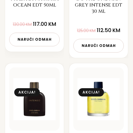
OCEAN EDT 50ML
GREY INTENSE EDT
30 ML
117.00
KM
130.00
KM
112.50
KM
125.00
KM
NARUČI ODMAH
NARUČI ODMAH
AKCIJA!
AKCIJA!