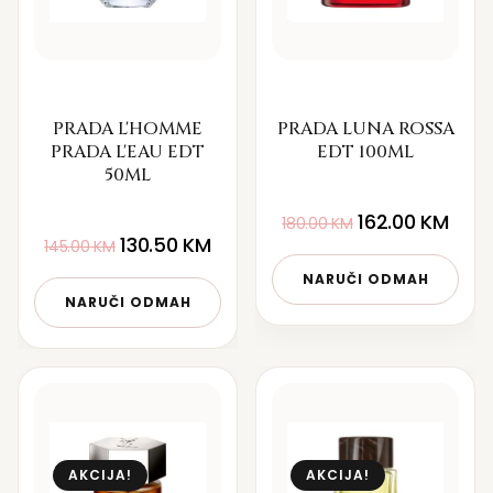
PRADA L'HOMME
PRADA LUNA ROSSA
PRADA L'EAU EDT
EDT 100ML
50ML
162.00
KM
180.00
KM
130.50
KM
145.00
KM
NARUČI ODMAH
NARUČI ODMAH
AKCIJA!
AKCIJA!