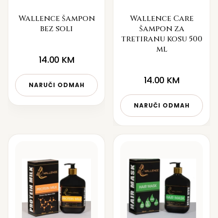
Wallence šampon
Wallence Care
bez soli
šampon za
tretiranu kosu 500
ml
14.00
KM
14.00
KM
NARUČI ODMAH
NARUČI ODMAH