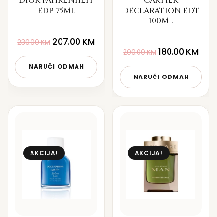
DIOR FAHRENHEIT
CARTIER
EDP 75ML
DECLARATION EDT
100ML
207.00
KM
230.00
KM
180.00
KM
200.00
KM
NARUČI ODMAH
NARUČI ODMAH
AKCIJA!
AKCIJA!