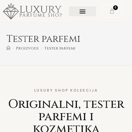
0
Tester parfemi
>
Proizvodi
>
Tester parfemi
LUXURY SHOP KOLEKCIJA
Originalni, tester
parfemi i
kozmetika