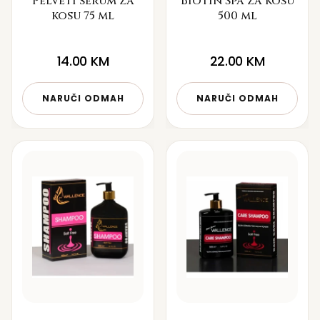
Pelveti serum za
Biotin Spa za kosu
kosu 75 ml
500 ml
14.00
KM
22.00
KM
NARUČI ODMAH
NARUČI ODMAH