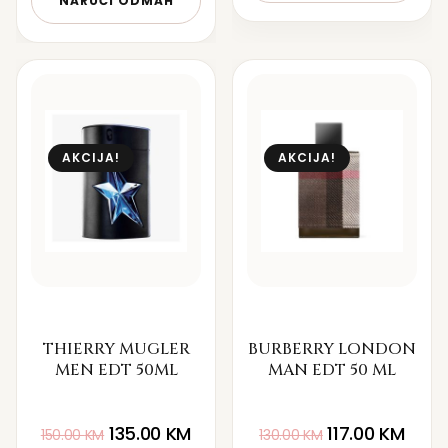
NARUČI ODMAH
AKCIJA!
AKCIJA!
THIERRY MUGLER
BURBERRY LONDON
MEN EDT 50ML
MAN EDT 50 ML
135.00
KM
117.00
KM
150.00
KM
130.00
KM