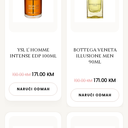
YSL L’ HOMME
BOTTEGA VENETA
INTENSE EDP 100ML
ILLUSIONE MEN
90ML
171.00
KM
190.00
KM
171.00
KM
190.00
KM
NARUČI ODMAH
NARUČI ODMAH