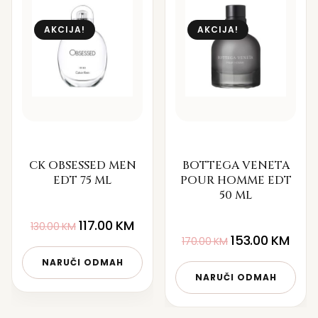
AKCIJA!
AKCIJA!
CK OBSESSED MEN
BOTTEGA VENETA
EDT 75 ML
POUR HOMME EDT
50 ML
117.00
KM
130.00
KM
153.00
KM
170.00
KM
NARUČI ODMAH
NARUČI ODMAH