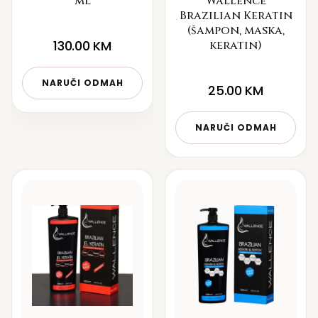
ml
Wallence
Brazilian Keratin
(šampon, maska,
130.00
KM
keratin)
NARUČI ODMAH
25.00
KM
NARUČI ODMAH