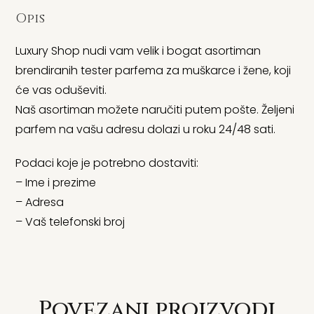
Opis
Luxury Shop nudi vam velik i bogat asortiman
brendiranih tester parfema za muškarce i žene, koji
će vas oduševiti.
Naš asortiman možete naručiti putem pošte. Željeni
parfem na vašu adresu dolazi u roku 24/48 sati.
Podaci koje je potrebno dostaviti:
– Ime i prezime
– Adresa
– Vaš telefonski broj
Povezani proizvodi