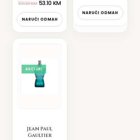
53.10
KM
59.00
KM
NARUČI ODMAH
NARUČI ODMAH
AKCIJA!
Jean Paul
Gaultier