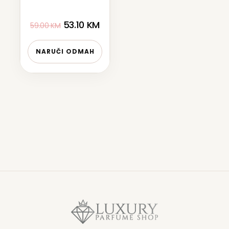
53.10
KM
59.00
KM
NARUČI ODMAH