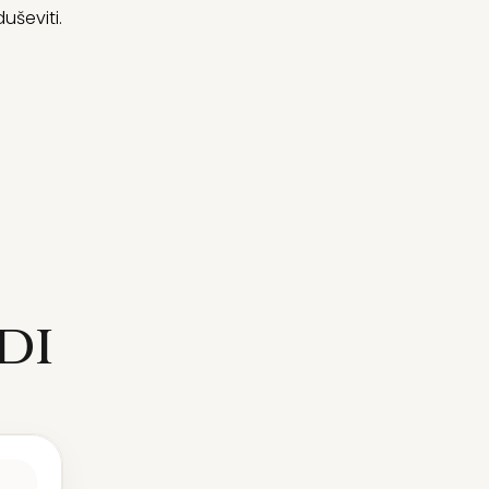
uševiti.
di