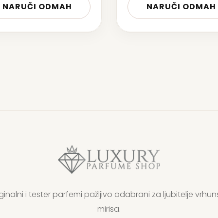
NARUČI ODMAH
NARUČI ODMAH
ginalni i tester parfemi pažljivo odabrani za ljubitelje vrhun
mirisa.