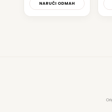
NARUČI ODMAH
Ori