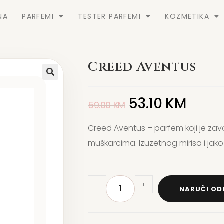
NA
PARFEMI
TESTER PARFEMI
KOZMETIKA
Creed Aventus
53.10
KM
59.00
KM
Creed Aventus – parfem koji je zav
muškarcima. Izuzetnog mirisa i jako
-
+
NARUČI O