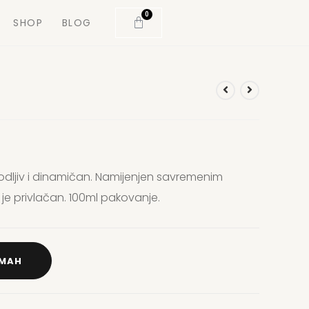
0
SHOP
BLOG
odljiv i dinamičan. Namijenjen savremenim
 je privlačan. 100ml pakovanje.
DMAH