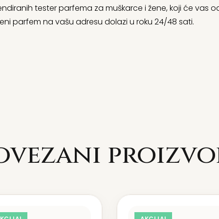
ndiranih tester parfema za muškarce i žene, koji će vas od
eni parfem na vašu adresu dolazi u roku 24/48 sati.
ovezani proizvo
KCIJA!
AKCIJA!