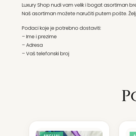
Luxury Shop nudi vam velik i bogat asortiman bre
Naš asortiman možete naručiti putem pošte. Želj
Podaci koje je potrebno dostaviti:
– Ime i prezime
– Adresa
– Vaš telefonski broj
P
AKCIJA!
A