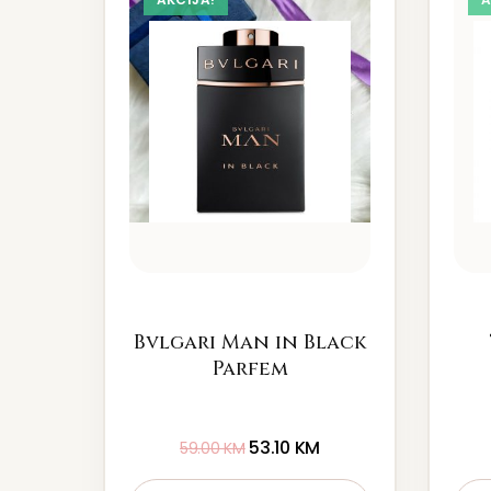
Bvlgari Man in Black
Parfem
53.10
KM
59.00
KM