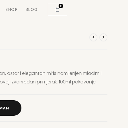
0
SHOP
BLOG
an, oštar i elegantan miris namijenjen mladim i
 ovaj izvanredan primjerak. 100ml pakovanje.
DMAH