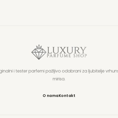
ginalni i tester parfemi pažljivo odabrani za ljubitelje vrhun
mirisa.
O nama
Kontakt