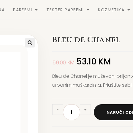
NA
PARFEMI
TESTER PARFEMI
KOZMETIKA
Bleu de Chanel
53.10
KM
59.00
KM
Bleu de Chanel je muževan, briljant
urbanim muškarcima. Priuštite sebi
-
+
NARUČI O