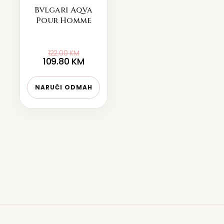
Bvlgari Aqva
Pour Homme
122.00
KM
109.80
KM
NARUČI ODMAH