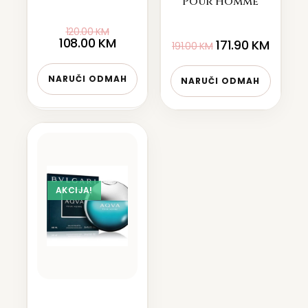
Pour Homme
120.00
KM
108.00
KM
171.90
KM
191.00
KM
NARUČI ODMAH
NARUČI ODMAH
AKCIJA!