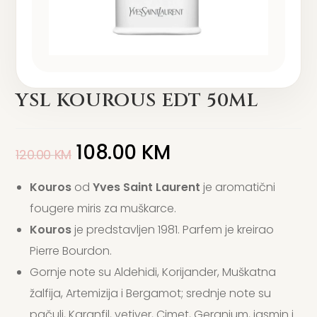
YSL KOUROUS EDT 50ML
108.00
KM
120.00
KM
Kouros
od
Yves Saint Laurent
je aromatični
fougere miris za muškarce.
Kouros
je predstavljen 1981. Parfem je kreirao
Pierre Bourdon.
Gornje note su Aldehidi, Korijander, Muškatna
žalfija, Artemizija i Bergamot; srednje note su
pačuli, Karanfil, vetiver, Cimet, Geranium, jasmin i