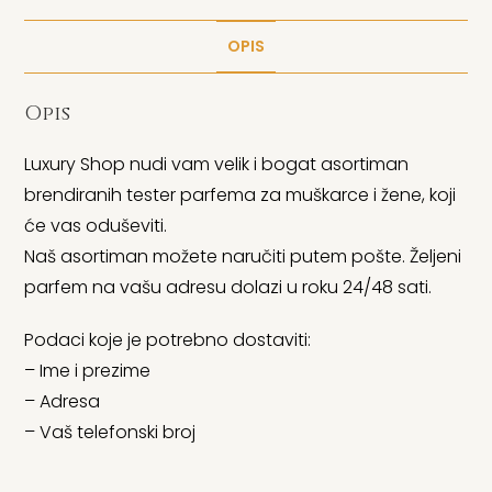
OPIS
Opis
Luxury Shop nudi vam velik i bogat asortiman
brendiranih tester parfema za muškarce i žene, koji
će vas oduševiti.
Naš asortiman možete naručiti putem pošte. Željeni
parfem na vašu adresu dolazi u roku 24/48 sati.
Podaci koje je potrebno dostaviti:
– Ime i prezime
– Adresa
– Vaš telefonski broj