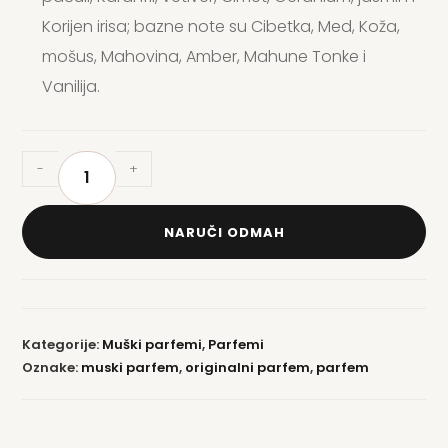
Korijen irisa; bazne note su Cibetka, Med, Koža,
mošus, Mahovina, Amber, Mahune Tonke i
Vanilija.
-
+
NARUČI ODMAH
Kategorije:
Muški parfemi
,
Parfemi
Oznake:
muski parfem
,
originalni parfem
,
parfem