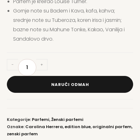
Parfem je kreirao Louise Turner.
Gornje note su Badem i Kava, kafa, kahva;
srednje note su Tuberoza, koren irisa i jasmin;
bazne note su Mahune Tonke, Kakao, Vanilija i
Sandalovo drvo.
-
+
NARUČI ODMAH
Kategorije:
Parfemi
,
Ženski parfemi
Oznake:
Carolina Herrera
,
edition blue
,
originalni parfem
,
zenski parfem