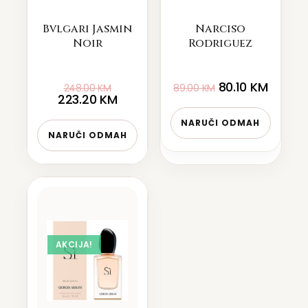
Bvlgari Jasmin
Narciso
Noir
Rodriguez
80.10
KM
248.00
KM
89.00
KM
223.20
KM
NARUČI ODMAH
NARUČI ODMAH
AKCIJA!