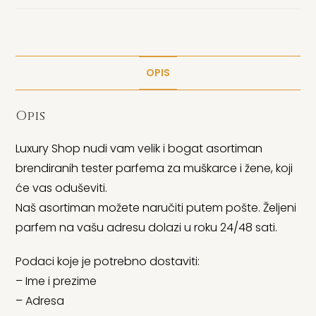
OPIS
Opis
Luxury Shop nudi vam velik i bogat asortiman
brendiranih tester parfema za muškarce i žene, koji
će vas oduševiti.
Naš asortiman možete naručiti putem pošte. Željeni
parfem na vašu adresu dolazi u roku 24/48 sati.
Podaci koje je potrebno dostaviti:
– Ime i prezime
– Adresa