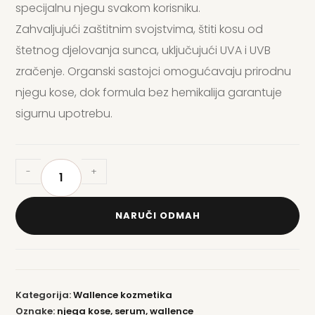
specijalnu njegu svakom korisniku.
Zahvaljujući zaštitnim svojstvima, štiti kosu od
štetnog djelovanja sunca, uključujući UVA i UVB
zračenje. Organski sastojci omogućavaju prirodnu
njegu kose, dok formula bez hemikalija garantuje
sigurnu upotrebu.
-
+
NARUČI ODMAH
Kategorija:
Wallence kozmetika
Oznake:
njega kose
,
serum
,
wallence