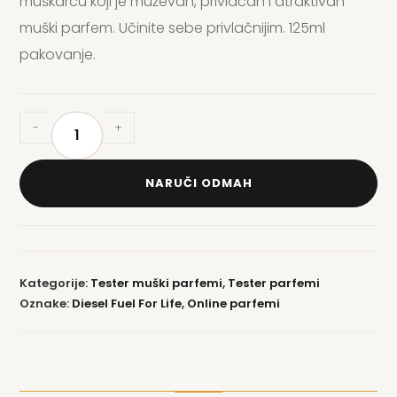
muškarcu koji je muževan, privlačan i atraktivan
muški parfem. Učinite sebe privlačnijim. 125ml
pakovanje.
-
+
NARUČI ODMAH
Kategorije:
Tester muški parfemi
,
Tester parfemi
Oznake:
Diesel Fuel For Life
,
Online parfemi