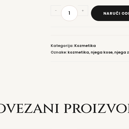
-
+
NARUČI O
Kategorija:
Kozmetika
Oznake:
kozmetika
,
njega kose
,
njega 
ovezani proizvo