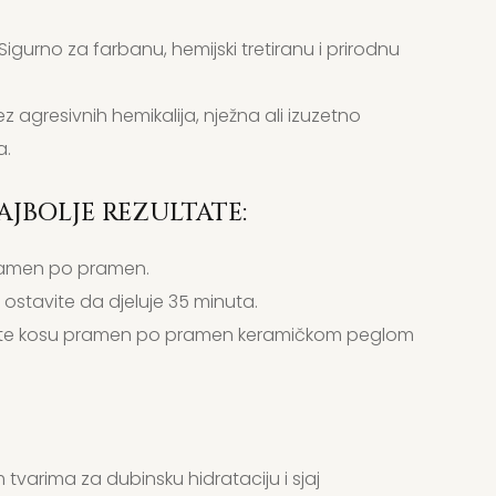
Sigurno za farbanu, hemijski tretiranu i prirodnu
z agresivnih hemikalija, nježna ali izuzetno
a.
JBOLJE REZULTATE:
pramen po pramen.
 ostavite da djeluje 35 minuta.
pravite kosu pramen po pramen keramičkom peglom
 tvarima za dubinsku hidrataciju i sjaj