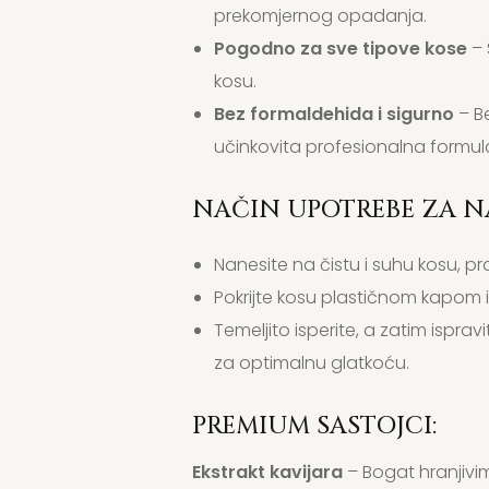
prekomjernog opadanja.
Pogodno za sve tipove kose
– 
kosu.
Bez formaldehida i sigurno
– Be
učinkovita profesionalna formul
NAČIN UPOTREBE ZA NA
Nanesite na čistu i suhu kosu, 
Pokrijte kosu plastičnom kapom i
Temeljito isperite, a zatim is
za optimalnu glatkoću.
PREMIUM SASTOJCI:
Ekstrakt kavijara
– Bogat hranjivim