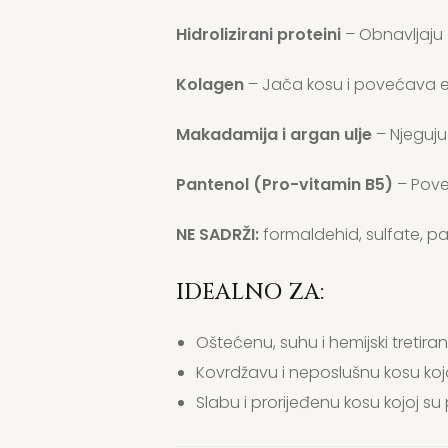
Hidrolizirani proteini
– Obnavljaju 
Kolagen
– Jača kosu i povećava e
Makadamija i argan ulje
– Njeguju 
Pantenol (Pro-vitamin B5)
– Pove
NE SADRŽI:
formaldehid, sulfate, p
IDEALNO ZA:
Oštećenu, suhu i hemijski tretira
Kovrdžavu i neposlušnu kosu koj
Slabu i prorijeđenu kosu kojoj s