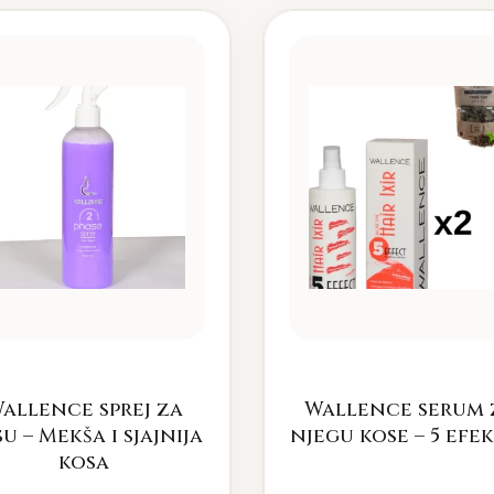
allence sprej za
Wallence serum 
u – Mekša i sjajnija
njegu kose – 5 efe
kosa