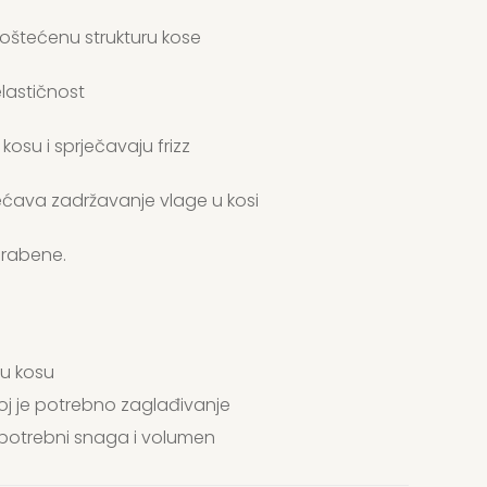
oštećenu strukturu kose
lastičnost
kosu i sprječavaju frizz
ćava zadržavanje vlage u kosi
arabene.
nu kosu
oj je potrebno zaglađivanje
u potrebni snaga i volumen