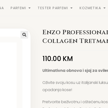
NA
PARFEMI
TESTER PARFEMI
KOZMETIKA
Enzo Professional
Collagen Tretman
110.00
KM
Ultimativna obnova i sjaj za svil
Oživite svoju kosu uz italijanski luk
opadanja kose!
Pretvorite beživotnu i oštećenu kosu