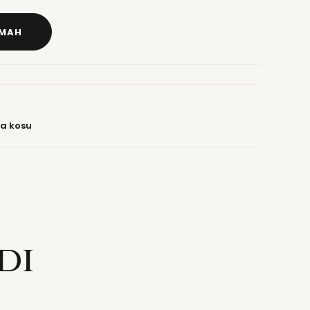
DMAH
za kosu
di