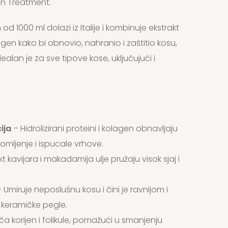
en Treatment.
d 1000 ml dolazi iz Italije i kombinuje ekstrakt
lagen kako bi obnovio, nahranio i zaštitio kosu,
ealan je za sve tipove kose, uključujući i
ija
– Hidrolizirani proteini i kolagen obnavljaju
omljenje i ispucale vrhove.
t kavijara i makadamija ulje pružaju visok sjaj i
 Umiruje neposlušnu kosu i čini je ravnijom i
 keramičke pegle.
a korijen i folikule, pomažući u smanjenju