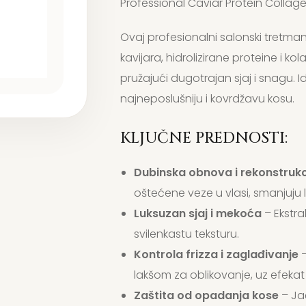
Professional Caviar Protein Collag
Ovaj profesionalni salonski tretman o
kavijara, hidrolizirane proteine i ko
pružajući dugotrajan sjaj i snagu. Id
najneposlušniju i kovrdžavu kosu.
KLJUČNE PREDNOSTI:
Dubinska obnova i rekonstrukc
oštećene veze u vlasi, smanjuju l
Luksuzan sjaj i mekoća
– Ekstrak
svilenkastu teksturu.
Kontrola frizza i zaglađivanje
–
lakšom za oblikovanje, uz efekat
Zaštita od opadanja kose
– Jač