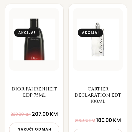
AKCIJA!
AKCIJA!
DIOR FAHRENHEIT
CARTIER
EDP 75ML
DECLARATION EDT
100ML
207.00
KM
230.00
KM
180.00
KM
200.00
KM
NARUČI ODMAH