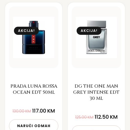
AKCIJA!
AKCIJA!
PRADA LUNA ROSSA
DG THE ONE MAN
OCEAN EDT 50ML
GREY INTENSE EDT
30 ML
117.00
KM
130.00
KM
112.50
KM
125.00
KM
NARUČI ODMAH