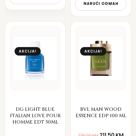
NARUČI ODMAH
AKCIJA!
AKCIJA!
DG LIGHT BLUE
BVL MAN WOOD
ITALIAN LOVE POUR
ESSENCE EDP 100 ML
HOMME EDT 50ML
211.50
KM
235.00
KM