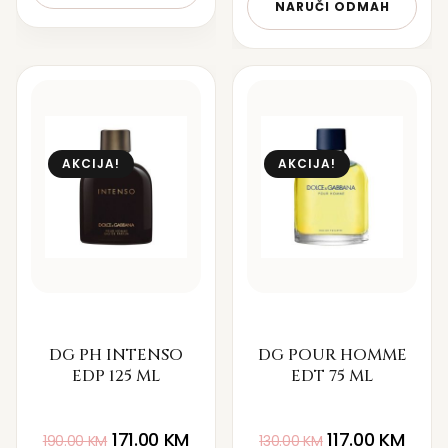
NARUČI ODMAH
AKCIJA!
AKCIJA!
DG PH INTENSO
DG POUR HOMME
EDP 125 ML
EDT 75 ML
171.00
KM
117.00
KM
190.00
KM
130.00
KM