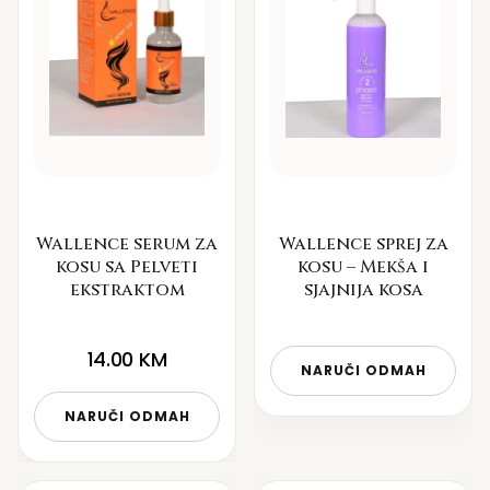
Wallence serum za
Wallence sprej za
kosu sa Pelveti
kosu – Mekša i
ekstraktom
sjajnija kosa
14.00
KM
NARUČI ODMAH
NARUČI ODMAH