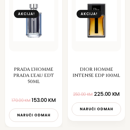
AKCIJA!
AKCIJA!
PRADA L'HOMME
DIOR HOMME
PRADA L'EAU EDT
INTENSE EDP 100ML
50ML
225.00
KM
250.00
KM
153.00
KM
170.00
KM
NARUČI ODMAH
NARUČI ODMAH