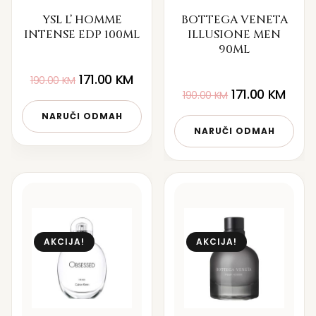
YSL L’ HOMME
BOTTEGA VENETA
INTENSE EDP 100ML
ILLUSIONE MEN
90ML
171.00
KM
190.00
KM
171.00
KM
190.00
KM
NARUČI ODMAH
NARUČI ODMAH
AKCIJA!
AKCIJA!