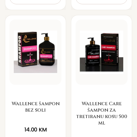
Wallence šampon
Wallence Care
bez soli
šampon za
tretiranu kosu 500
ml
14.00
KM