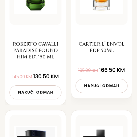
ROBERTO CAVALLI
CARTIER L`ENVOL
PARADISE FOUND
EDP 50ML
HIM EDT 50 ML
166.50
KM
185.00
KM
130.50
KM
145.00
KM
NARUČI ODMAH
NARUČI ODMAH