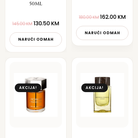
50ML
162.00
KM
180.00
KM
130.50
KM
145.00
KM
NARUČI ODMAH
NARUČI ODMAH
AKCIJA!
AKCIJA!