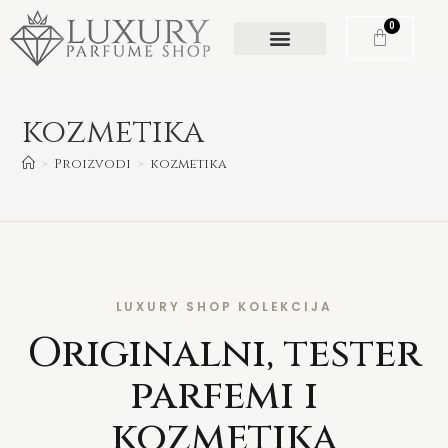
0
kozmetika
>
Proizvodi
>
kozmetika
LUXURY SHOP KOLEKCIJA
Originalni, tester
parfemi i
kozmetika