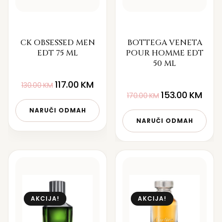
CK OBSESSED MEN
BOTTEGA VENETA
EDT 75 ML
POUR HOMME EDT
50 ML
117.00
KM
130.00
KM
153.00
KM
170.00
KM
NARUČI ODMAH
NARUČI ODMAH
AKCIJA!
AKCIJA!