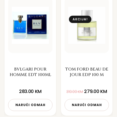
AKCIJA!
BVLGARI POUR
TOM FORD BEAU DE
HOMME EDT 100ML
JOUR EDP 100 M
283.00
KM
279.00
KM
310.00
KM
NARUČI ODMAH
NARUČI ODMAH