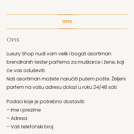
OPIS
Opis
Luxury Shop nudi vam velik i bogat asortiman
brendiranih tester parfema za muškarce i žene, koji
će vas oduševiti.
Naš asortiman možete naručiti putem pošte. Željeni
parfem na vašu adresu dolazi u roku 24/48 sati.
Podaci koje je potrebno dostaviti:
– Ime i prezime
– Adresa
– Vaš telefonski broj