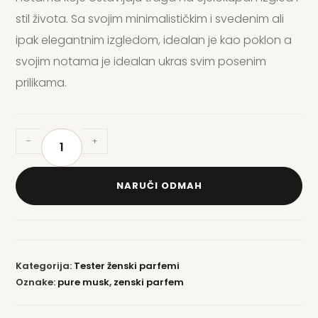
stil života. Sa svojim minimalističkim i svedenim ali
ipak elegantnim izgledom, idealan je kao poklon a
svojim notama je idealan ukras svim posenim
prilikama.
-
+
NARUČI ODMAH
Kategorija:
Tester ženski parfemi
Oznake:
pure musk
,
zenski parfem