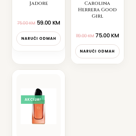
Jadore
Carolina
Herrera Good
Girl
59.00
KM
75.00
KM
75.00
KM
119.00
KM
NARUČI ODMAH
NARUČI ODMAH
AKCIJA!