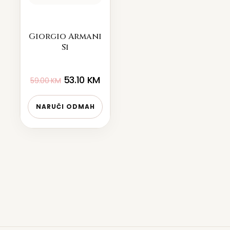
Giorgio Armani
Si
53.10
KM
59.00
KM
NARUČI ODMAH