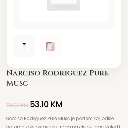
Narciso Rodriguez Pure
Musc
53.10
KM
59.00
KM
Narciso Rodriguez Pure Musc je parfem koji odiše
notama koje ostavljaju traga na cjelokupan izgled i