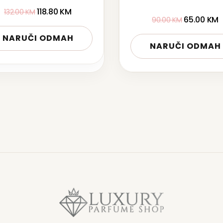
118.80
KM
132.00
KM
65.00
KM
90.00
KM
NARUČI ODMAH
NARUČI ODMAH