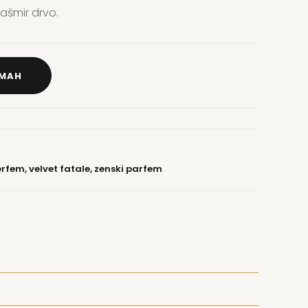
ašmir drvo.
DMAH
erfem
,
velvet fatale
,
zenski parfem