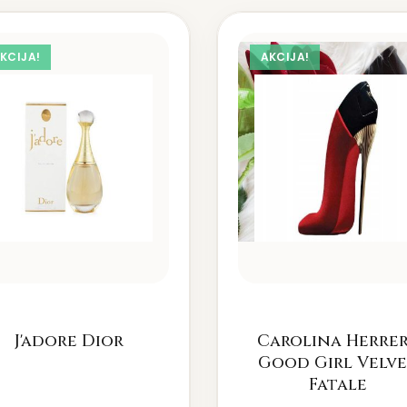
KCIJA!
AKCIJA!
J'adore Dior
Carolina Herre
Good Girl Velv
Fatale