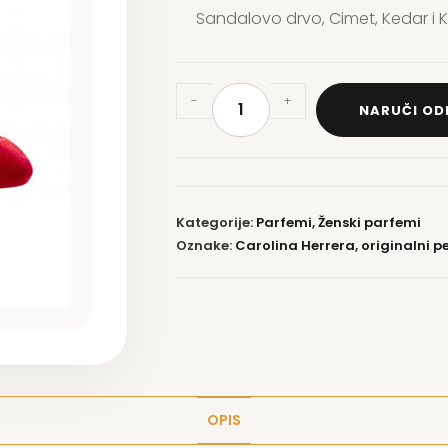
Sandalovo drvo, Cimet, Kedar i K
-
+
NARUČI O
Kategorije:
Parfemi
,
Ženski parfemi
Oznake:
Carolina Herrera
,
originalni p
OPIS