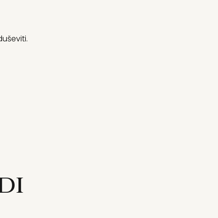
uševiti.
di