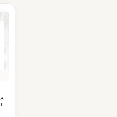
ra
et