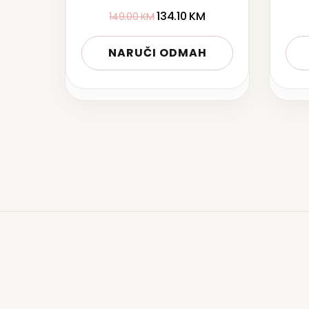
134.10
KM
149.00
KM
NARUČI ODMAH