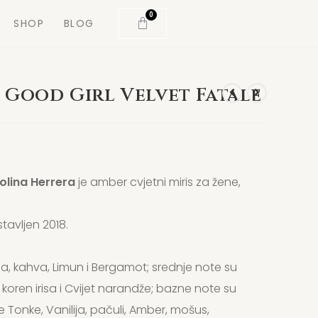
0
SHOP
BLOG
 Good Girl Velvet Fatale
olina Herrera
je amber cvjetni miris za žene,
tavljen 2018.
a, kahva, Limun i Bergamot; srednje note su
koren irisa i Cvijet narandže; bazne note su
Tonke, Vanilija, pačuli, Amber, mošus,