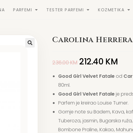
NA
PARFEMI
TESTER PARFEMI
KOZMETIKA
Carolina Herrera
212.40
KM
236.00
KM
Good Girl Velvet Fatale
od
Car
80ml.
Good Girl Velvet Fatale
je preds
Parfem je kreirao Louise Turner.
Gornje note su Badem, Kava, kaf
Tuberoza, jasmin, Bugarska ruža, 
Bombone Praline, Kakao, Mahune 