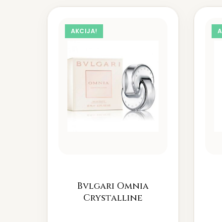
AKCIJA!
A
Bvlgari Omnia
Crystalline