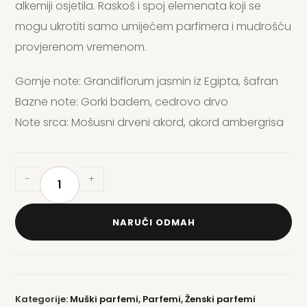
alkemiji osjetila. Raskoš i spoj elemenata koji se
mogu ukrotiti samo umijećem parfimera i mudrošću
provjerenom vremenom.
Gornje note: Grandiflorum jasmin iz Egipta, šafran
Bazne note: Gorki badem, cedrovo drvo
Note srca: Mošusni drveni akord, akord ambergrisa
-
+
NARUČI ODMAH
Kategorije:
Muški parfemi
,
Parfemi
,
Ženski parfemi