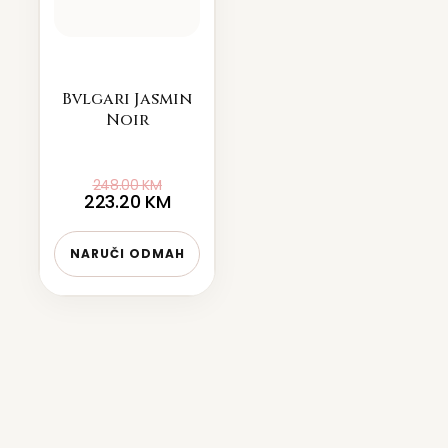
Bvlgari Jasmin
Noir
248.00
KM
223.20
KM
NARUČI ODMAH