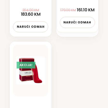
161.10
KM
204.00
KM
179.00
KM
183.60
KM
NARUČI ODMAH
NARUČI ODMAH
AKCIJA!