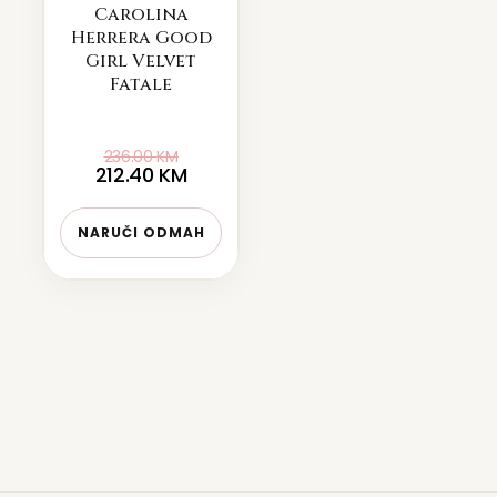
Carolina
Herrera Good
Girl Velvet
Fatale
236.00
KM
212.40
KM
NARUČI ODMAH