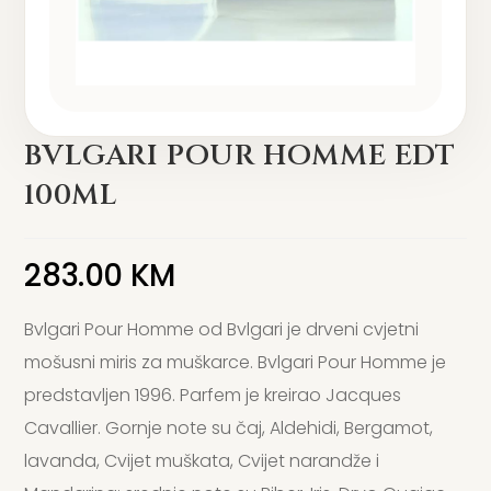
BVLGARI POUR HOMME EDT
100ML
283.00
KM
Bvlgari Pour Homme od Bvlgari je drveni cvjetni
mošusni miris za muškarce. Bvlgari Pour Homme je
predstavljen 1996. Parfem je kreirao Jacques
Cavallier. Gornje note su čaj, Aldehidi, Bergamot,
lavanda, Cvijet muškata, Cvijet narandže i