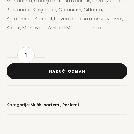
Mandarina; srednje note su Biber, Iris, Drvo Guaiac,
Palisander, Korijander, Geranium, Ciklama,
Kardamon i Karanfil; bazne note su mošus, vetiver,
Kedar, Mahovina, Amber i Mahune Tonke.
-
+
NARUČI ODMAH
Kategorije:
Muški parfemi
,
Parfemi