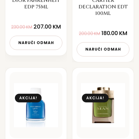
DIOR FAHRENHEIT
CARTIER
EDP 75ML
DECLARATION EDT
100ML
207.00
KM
230.00
KM
180.00
KM
200.00
KM
NARUČI ODMAH
NARUČI ODMAH
AKCIJA!
AKCIJA!