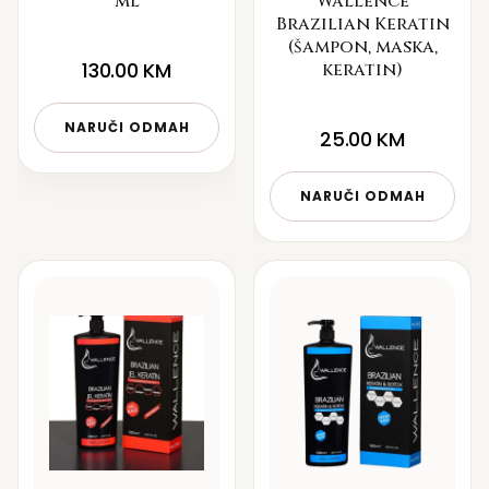
ml
Wallence
Brazilian Keratin
(šampon, maska,
130.00
KM
keratin)
NARUČI ODMAH
25.00
KM
NARUČI ODMAH