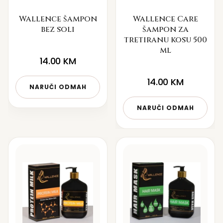
Wallence šampon
Wallence Care
bez soli
šampon za
tretiranu kosu 500
ml
14.00
KM
14.00
KM
NARUČI ODMAH
NARUČI ODMAH