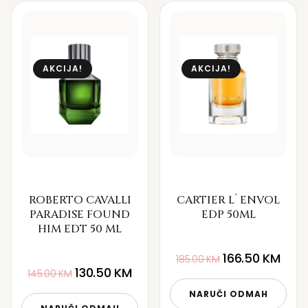
AKCIJA!
AKCIJA!
ROBERTO CAVALLI
CARTIER L`ENVOL
PARADISE FOUND
EDP 50ML
HIM EDT 50 ML
166.50
KM
185.00
KM
130.50
KM
145.00
KM
NARUČI ODMAH