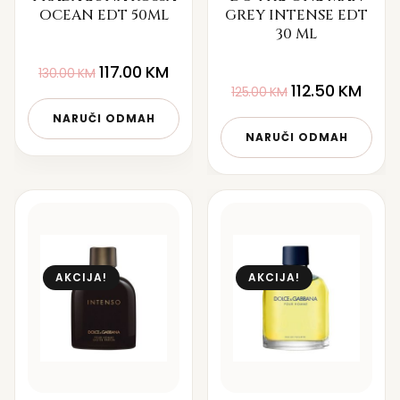
OCEAN EDT 50ML
GREY INTENSE EDT
30 ML
117.00
KM
130.00
KM
112.50
KM
125.00
KM
NARUČI ODMAH
NARUČI ODMAH
AKCIJA!
AKCIJA!