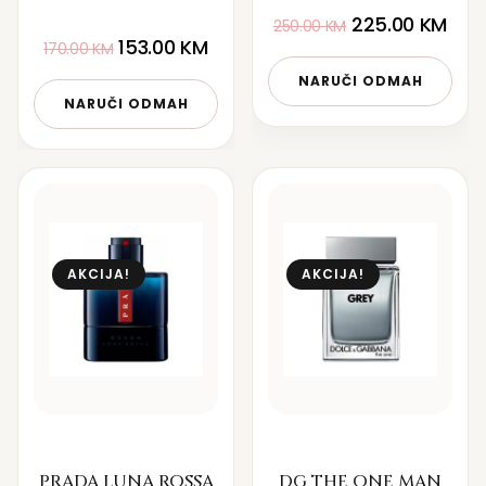
225.00
KM
250.00
KM
153.00
KM
170.00
KM
NARUČI ODMAH
NARUČI ODMAH
AKCIJA!
AKCIJA!
PRADA LUNA ROSSA
DG THE ONE MAN