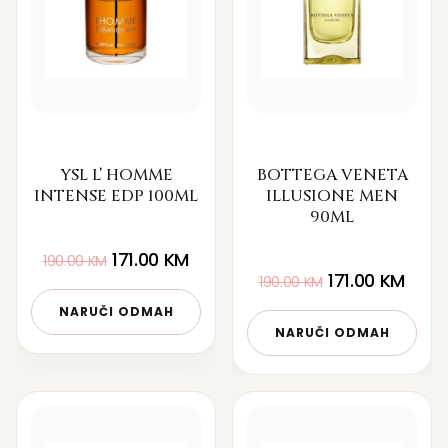
YSL L’ HOMME
BOTTEGA VENETA
INTENSE EDP 100ML
ILLUSIONE MEN
90ML
171.00
KM
190.00
KM
171.00
KM
190.00
KM
NARUČI ODMAH
NARUČI ODMAH