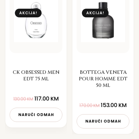
AKCIJA!
AKCIJA!
CK OBSESSED MEN
BOTTEGA VENETA
EDT 75 ML
POUR HOMME EDT
50 ML
117.00
KM
130.00
KM
153.00
KM
170.00
KM
NARUČI ODMAH
NARUČI ODMAH