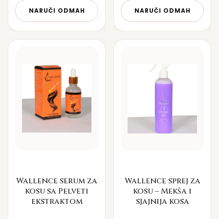
NARUČI ODMAH
NARUČI ODMAH
Wallence serum za
Wallence sprej za
kosu sa Pelveti
kosu – Mekša i
ekstraktom
sjajnija kosa