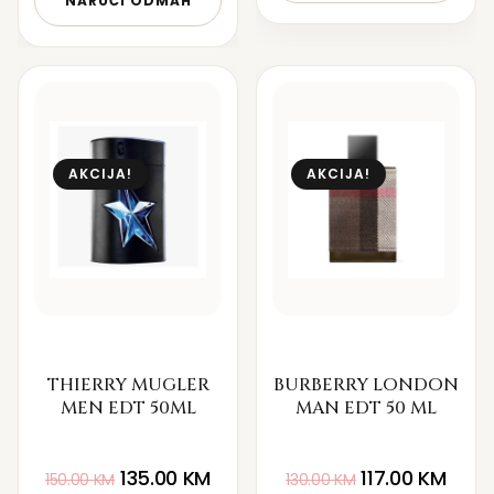
NARUČI ODMAH
AKCIJA!
AKCIJA!
THIERRY MUGLER
BURBERRY LONDON
MEN EDT 50ML
MAN EDT 50 ML
135.00
KM
117.00
KM
150.00
KM
130.00
KM