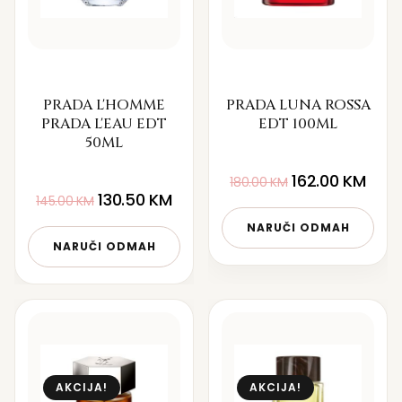
PRADA L'HOMME
PRADA LUNA ROSSA
PRADA L'EAU EDT
EDT 100ML
50ML
162.00
KM
180.00
KM
130.50
KM
145.00
KM
NARUČI ODMAH
NARUČI ODMAH
AKCIJA!
AKCIJA!