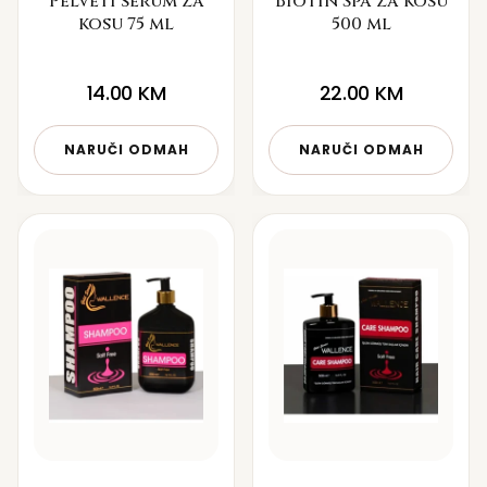
Pelveti serum za
Biotin Spa za kosu
kosu 75 ml
500 ml
14.00
KM
22.00
KM
NARUČI ODMAH
NARUČI ODMAH