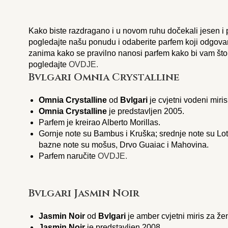
Kako biste razdragano i u novom ruhu dočekali jesen i p
pogledajte našu ponudu i odaberite parfem koji odgova
zanima kako se pravilno nanosi parfem kako bi vam što
pogledajte
OVDJE.
Bvlgari Omnia Crystalline
Omnia Crystalline
od
Bvlgari
je cvjetni vodeni miri
Omnia Crystalline
je predstavljen 2005.
Parfem je kreirao Alberto Morillas.
Gornje note su Bambus i Kruška; srednje note su Lotus,
bazne note su mošus, Drvo Guaiac i Mahovina.
Parfem naručite
OVDJE.
Bvlgari Jasmin Noir
Jasmin Noir
od
Bvlgari
je amber cvjetni miris za že
Jasmin Noir
je predstavljen 2008.