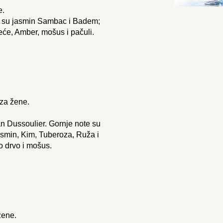
e.
te su jasmin Sambac i Badem;
će, Amber, mošus i pačuli.
za žene.
an Dussoulier. Gornje note su
jasmin, Kim, Tuberoza, Ruža i
 drvo i mošus.
žene.