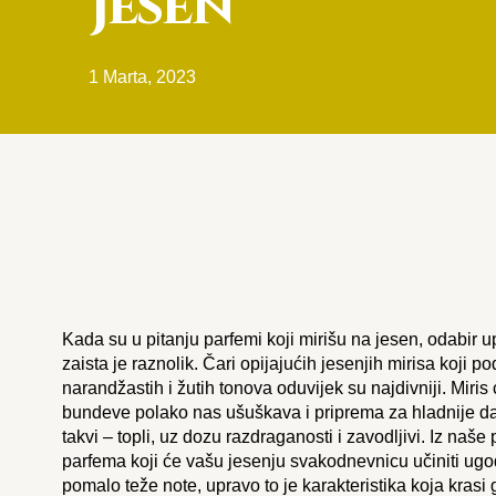
Jesen
1 Marta, 2023
Kada su u pitanju parfemi koji mirišu na jesen, odabir 
zaista je raznolik. Čari opijajućih jesenjih mirisa koji p
narandžastih i žutih tonova oduvijek su najdivniji. Miris 
bundeve polako nas ušuškava i priprema za hladnije da
takvi – topli, uz dozu razdraganosti i zavodljivi. Iz na
parfema koji će vašu jesenju svakodnevnicu učiniti ugod
pomalo teže note, upravo to je karakteristika koja krasi