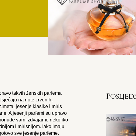
upravo takvih ženskih parfema
Posljed
odsjećaju na note crvenih,
cimeta, jesenje klasike i miris
ne. A jesenji parfemi su upravo
še ponude vam izdvajamo nekoliko
nijom i mirisnijom. Iako imaju
 gotovo sve jesenje parfeme.