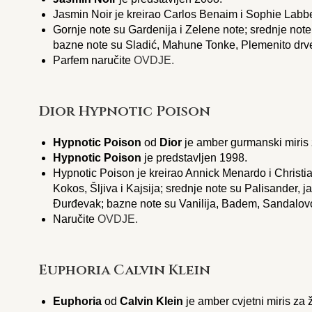
Jasmin Noir je kreirao Carlos Benaim i Sophie Labb
Gornje note su Gardenija i Zelene note; srednje no
bazne note su Sladić, Mahune Tonke, Plemenito drve
Parfem naručite
OVDJE.
Dior Hypnotic Poison
Hypnotic Poison
od
Dior
je amber gurmanski miris 
Hypnotic Poison
je predstavljen 1998.
Hypnotic Poison je kreirao Annick Menardo i Christi
Kokos, Šljiva i Kajsija; srednje note su Palisander, 
Đurđevak; bazne note su Vanilija, Badem, Sandalovo
Naručite
OVDJE.
Euphoria Calvin Klein
Euphoria
od
Calvin Klein
je amber cvjetni miris za 