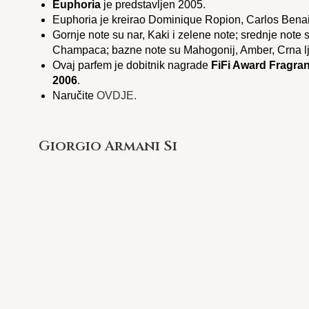
Euphoria
je predstavljen 2005.
Euphoria je kreirao Dominique Ropion, Carlos Bena
Gornje note su nar, Kaki i zelene note; srednje note 
Champaca; bazne note su Mahogonij, Amber, Crna lju
Ovaj parfem je dobitnik nagrade
FiFi Award Fragra
2006
.
Naručite
OVDJE.
Giorgio Armani Si
Si
od
Giorgio Armani
je chypre voćni miris za žene,
Si
je predstavljen 2013. Parfem je kreirao Christine 
Gornja nota je List i pupoljak ribizle; srednje note su 
bazne note su Vanilija, pačuli, Ambroksan i Drvene n
Naručite
OVDJE.
Giorgio Armani Si passione