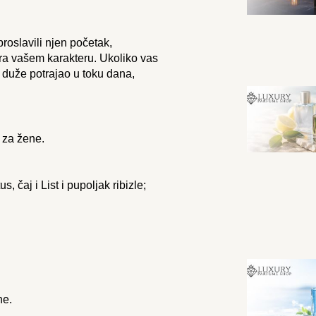
roslavili njen početak,
ra vašem karakteru. Ukoliko vas
 duže potrajao u toku dana,
s za žene.
 čaj i List i pupoljak ribizle;
ne.