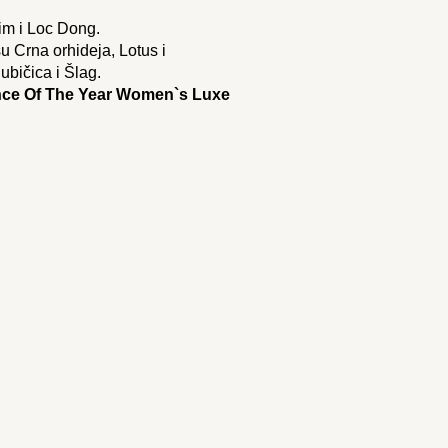
im i Loc Dong.
su Crna orhideja, Lotus i
bičica i Šlag.
nce Of The Year Women`s Luxe
 100ml.
Nagel.
Majska ruža i Bijela frezija;
ote.