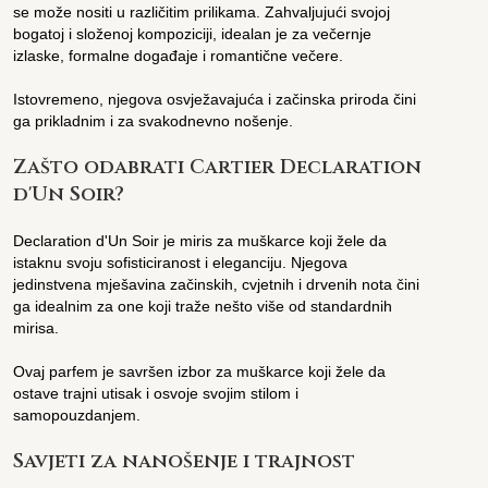
se može nositi u različitim prilikama. Zahvaljujući svojoj
bogatoj i složenoj kompoziciji, idealan je za večernje
izlaske, formalne događaje i romantične večere.
Istovremeno, njegova osvježavajuća i začinska priroda čini
ga prikladnim i za svakodnevno nošenje.
Zašto odabrati Cartier Declaration
d'Un Soir?
Declaration d'Un Soir je miris za muškarce koji žele da
istaknu svoju sofisticiranost i eleganciju. Njegova
jedinstvena mješavina začinskih, cvjetnih i drvenih nota čini
ga idealnim za one koji traže nešto više od standardnih
mirisa.
Ovaj parfem je savršen izbor za muškarce koji žele da
ostave trajni utisak i osvoje svojim stilom i
samopouzdanjem.
Savjeti za nanošenje i trajnost