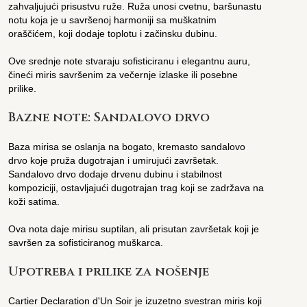
zahvaljujući prisustvu ruže. Ruža unosi cvetnu, baršunastu
notu koja je u savršenoj harmoniji sa muškatnim
oraščićem, koji dodaje toplotu i začinsku dubinu.
Ove srednje note stvaraju sofisticiranu i elegantnu auru,
čineći miris savršenim za večernje izlaske ili posebne
prilike.
Bazne note: Sandalovo drvo
Baza mirisa se oslanja na bogato, kremasto sandalovo
drvo koje pruža dugotrajan i umirujući završetak.
Sandalovo drvo dodaje drvenu dubinu i stabilnost
kompoziciji, ostavljajući dugotrajan trag koji se zadržava na
koži satima.
Ova nota daje mirisu suptilan, ali prisutan završetak koji je
savršen za sofisticiranog muškarca.
Upotreba i prilike za nošenje
Cartier Declaration d'Un Soir je izuzetno svestran miris koji