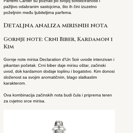
Parfemi Cartier su poznati po svojoj sofisticiranosti i
pažljivo odabranim sastojcima, što ih čini izuzetno
poželjnim među ljubiteljima parfema.
Detaljna analiza mirisnih nota
Gornje note: Crni Biber, Kardamon i
Kim
Gornje note mirisa Declaration d'Un Soir uvode intenzivan i
pikantan početak. Crni biber daje mirisu oštar, začinski
uvod, dok kardamon dodaje toplinu i bogatstvo. Kim donosi
složenost sa svojim aromatičnim, blago slatkastim
karakterom.
Ova kombinacija začinskih nota budi čula i priprema teren
za cvjetno srce mirisa.