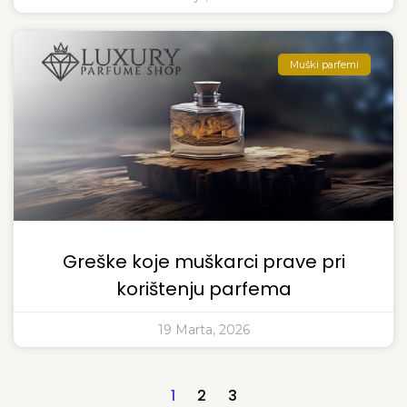
Muški parfemi
Greške koje muškarci prave pri
korištenju parfema
19 Marta, 2026
1
2
3