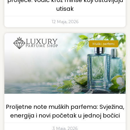
proljeće: vodič kroz mirise koji ostavljaju
utisak
12 Maja, 2026
Muški parfemi
Proljetne note muških parfema: Svježina,
energija i novi početak u jednoj bočici
3 Maja, 2026