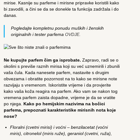
mirise. Kasnije su parfeme i mirisne pripravke koristili kako
bi zavodili, a čini se da se donekle ta funkcija zadržala i do
danas.
Pogledajte kompletnu ponudu muških i ženskih
originalnih i tester parfema
OVDJE
.
Ne kupujte parfem čim ga isprobate.
Zapravo, radi se o
okolini s previše raznih mirisa koji su već uznemirili i zbunili
vaša čula. Kada nanesete parfem, nastavite s drugim
obvezama i obratite pozornost na to kako se mirisne note
razvijaju s vremenom. Iskoristite vrijeme i da provjerite
kako vaša koža reagira na parfem. Ako vam se nakon tog
vremena parfem zaista dopadne, vrijeme je da se vratite
po njega.
Kako po hemijskim nazivima na bočici
parfema, prepoznati karakteristike mirisnih nota koje
nose?
Floralni (cvetni mirisi) i voćni – benzilacetat (voćni
miris), citronelol (miris ruže), geraniol (cvetni, ruža),
heliotropin (cvetni, sladunjav), gama-metiljonon