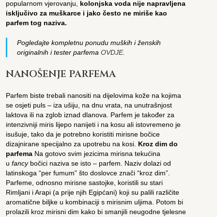
popularnom vjerovanju,
kolonjska voda nije napravljena
isključivo za muškarce i jako često ne miriše kao
parfem tog naziva.
Pogledajte kompletnu ponudu muških i ženskih
originalnih i tester parfema
OVDJE
.
NANOŠENJE PARFEMA
Parfem biste trebali nanositi na dijelovima kože na kojima
se osjeti puls – iza ušiju, na dnu vrata, na unutrašnjost
laktova ili na zglob iznad dlanova. Parfem je također za
intenzivniji miris lijepo nanijeti i na kosu ali istovremeno je
isušuje, tako da je potrebno koristiti mirisne bočice
dizajnirane specijalno za upotrebu na kosi.
Kroz dim do
parfema
Na gotovo svim jezicima mirisna tekućina
u
fancy
bočici naziva se isto – parfem. Naziv dolazi od
latinskoga “per fumum” što doslovce znači “kroz dim”.
Parfeme, odnosno mirisne sastojke, koristili su stari
Rimljani i Arapi (a prije njih Egipćani) koji su palili različite
aromatične biljke u kombinaciji s mirisnim uljima. Potom bi
prolazili kroz mirisni dim kako bi smanjili neugodne tjelesne