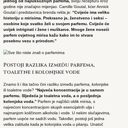
jednog od najluksuznijih parfema,
svoju recepturu kroz
godine nije značajno mijenjao. Camille Goutal, kćer Annick
Goutal i predstavnica brenda rekla je:
“Cvijeće ima veliku
historiju u mirisima. Prekrasno je, ženstveno i seksi –
osobine koje svatko želi u svojem parfemu. Cvijeće će
uvijek intrigirati i žene i muškarce. Mnoge žene noseći
parfem cvjetnog mirisa kažu kako im to stvara
posebnu vezu s prirodom.”
Postoji razlika između parfema,
toaletne i kolonjske vode
Znamo li i šta tačno čini razliku između parfema, kolonjske
ili toaletne vode?
“Najveća koncentracije je u samom
parfemu. Sljedeća je toaletna voda, a o posljednja
kolonjska voda.”
Parfem je najčišći oblik mirisa, s
najvećom koncentracijom skupih esencijalnih ulja i
najmanjom količinom alkohola i vode. U nekim slučajevima,
parfem uopće ne sadrži vodu. Također, postoji još jedna
velika zabluda kada je kolonjska voda u pitanju. Unatoč