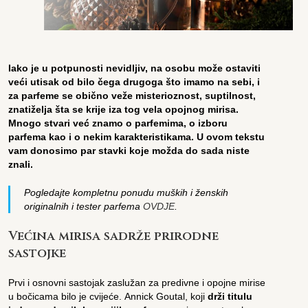
Iako je u potpunosti nevidljiv, na osobu može ostaviti
veći utisak od bilo čega drugoga što imamo na sebi, i
za parfeme se obično veže misterioznost, suptilnost,
znatiželja šta se krije iza tog vela opojnog mirisa.
Mnogo stvari već znamo o parfemima, o izboru
parfema kao i o nekim karakteristikama. U ovom tekstu
vam donosimo par stavki koje možda do sada niste
znali.
Pogledajte kompletnu ponudu muških i ženskih
originalnih i tester parfema
OVDJE
.
Većina mirisa sadrže prirodne
sastojke
Prvi i osnovni sastojak zaslužan za predivne i opojne mirise
u bočicama bilo je cvijeće. Annick Goutal, koji
drži titulu