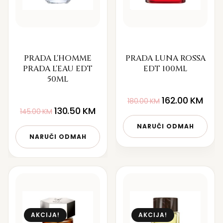
PRADA L'HOMME
PRADA LUNA ROSSA
PRADA L'EAU EDT
EDT 100ML
50ML
162.00
KM
180.00
KM
130.50
KM
145.00
KM
NARUČI ODMAH
NARUČI ODMAH
AKCIJA!
AKCIJA!