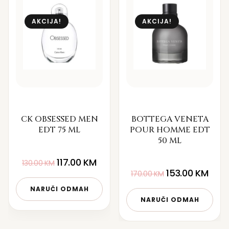
AKCIJA!
AKCIJA!
CK OBSESSED MEN
BOTTEGA VENETA
EDT 75 ML
POUR HOMME EDT
50 ML
117.00
KM
130.00
KM
153.00
KM
170.00
KM
NARUČI ODMAH
NARUČI ODMAH