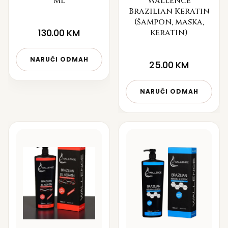
ml
Wallence
Brazilian Keratin
(šampon, maska,
130.00
KM
keratin)
NARUČI ODMAH
25.00
KM
NARUČI ODMAH