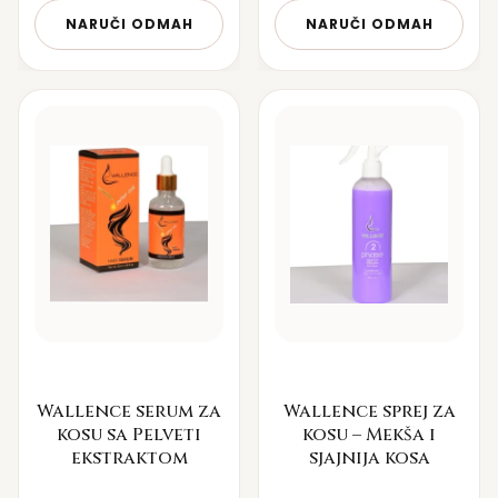
NARUČI ODMAH
NARUČI ODMAH
Wallence serum za
Wallence sprej za
kosu sa Pelveti
kosu – Mekša i
ekstraktom
sjajnija kosa