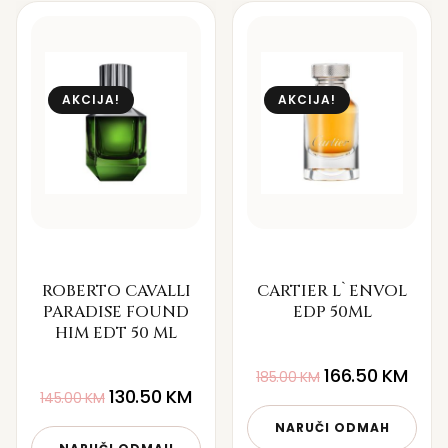
AKCIJA!
AKCIJA!
ROBERTO CAVALLI
CARTIER L`ENVOL
PARADISE FOUND
EDP 50ML
HIM EDT 50 ML
166.50
KM
185.00
KM
130.50
KM
145.00
KM
NARUČI ODMAH