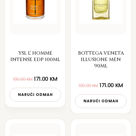
YSL L’ HOMME
BOTTEGA VENETA
INTENSE EDP 100ML
ILLUSIONE MEN
90ML
171.00
KM
190.00
KM
171.00
KM
190.00
KM
NARUČI ODMAH
NARUČI ODMAH