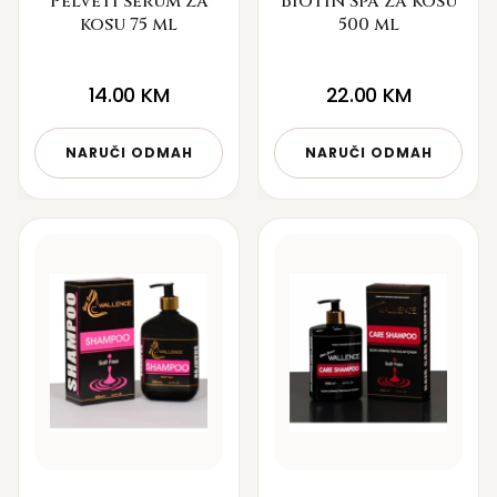
Pelveti serum za
Biotin Spa za kosu
kosu 75 ml
500 ml
14.00
KM
22.00
KM
NARUČI ODMAH
NARUČI ODMAH