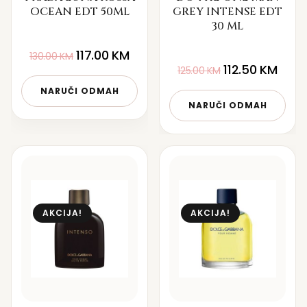
OCEAN EDT 50ML
GREY INTENSE EDT
30 ML
117.00
KM
130.00
KM
112.50
KM
125.00
KM
NARUČI ODMAH
NARUČI ODMAH
AKCIJA!
AKCIJA!