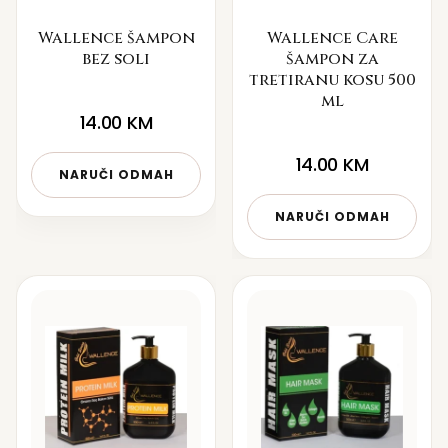
Wallence šampon
Wallence Care
bez soli
šampon za
tretiranu kosu 500
ml
14.00
KM
14.00
KM
NARUČI ODMAH
NARUČI ODMAH