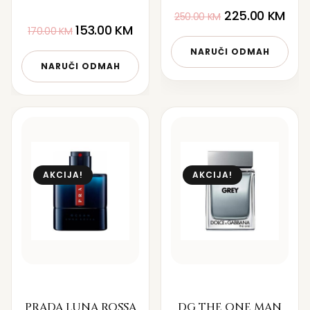
225.00
KM
250.00
KM
153.00
KM
170.00
KM
NARUČI ODMAH
NARUČI ODMAH
AKCIJA!
AKCIJA!
PRADA LUNA ROSSA
DG THE ONE MAN