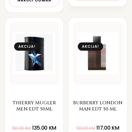
NARUČI ODMAH
AKCIJA!
AKCIJA!
THIERRY MUGLER
BURBERRY LONDON
MEN EDT 50ML
MAN EDT 50 ML
135.00
KM
117.00
KM
150.00
KM
130.00
KM