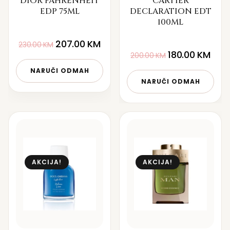
DIOR FAHRENHEIT
CARTIER
EDP 75ML
DECLARATION EDT
100ML
207.00
KM
230.00
KM
180.00
KM
200.00
KM
NARUČI ODMAH
NARUČI ODMAH
AKCIJA!
AKCIJA!