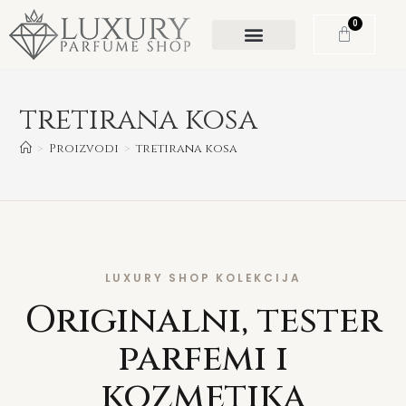
0
tretirana kosa
>
Proizvodi
>
tretirana kosa
LUXURY SHOP KOLEKCIJA
Originalni, tester
parfemi i
kozmetika