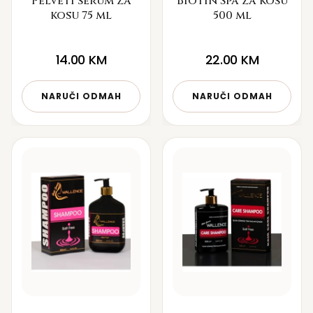
Pelveti serum za
Biotin Spa za kosu
kosu 75 ml
500 ml
14.00
KM
22.00
KM
NARUČI ODMAH
NARUČI ODMAH