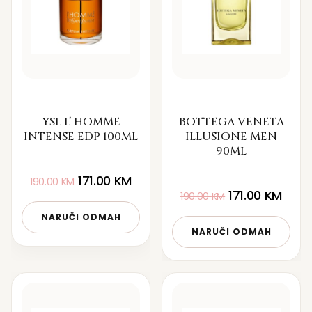
YSL L’ HOMME
BOTTEGA VENETA
INTENSE EDP 100ML
ILLUSIONE MEN
90ML
171.00
KM
190.00
KM
171.00
KM
190.00
KM
NARUČI ODMAH
NARUČI ODMAH