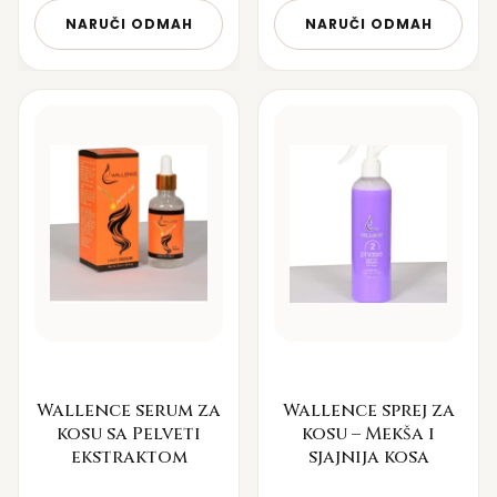
NARUČI ODMAH
NARUČI ODMAH
Wallence serum za
Wallence sprej za
kosu sa Pelveti
kosu – Mekša i
ekstraktom
sjajnija kosa