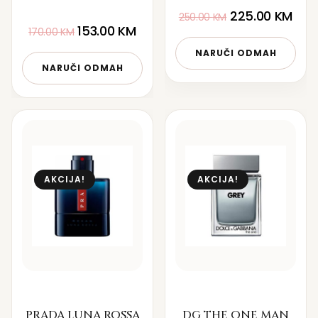
225.00
KM
250.00
KM
153.00
KM
170.00
KM
NARUČI ODMAH
NARUČI ODMAH
AKCIJA!
AKCIJA!
PRADA LUNA ROSSA
DG THE ONE MAN