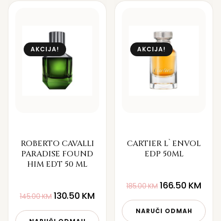
AKCIJA!
AKCIJA!
ROBERTO CAVALLI
CARTIER L`ENVOL
PARADISE FOUND
EDP 50ML
HIM EDT 50 ML
166.50
KM
185.00
KM
130.50
KM
145.00
KM
NARUČI ODMAH