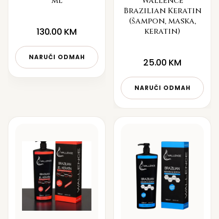
ml
Wallence
Brazilian Keratin
(šampon, maska,
130.00
KM
keratin)
NARUČI ODMAH
25.00
KM
NARUČI ODMAH