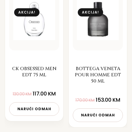
AKCIJA!
AKCIJA!
CK OBSESSED MEN
BOTTEGA VENETA
EDT 75 ML
POUR HOMME EDT
50 ML
117.00
KM
130.00
KM
153.00
KM
170.00
KM
NARUČI ODMAH
NARUČI ODMAH