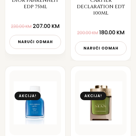
DIOR FAHRENHEIT
CARTIER
EDP 75ML
DECLARATION EDT
100ML
207.00
KM
230.00
KM
180.00
KM
200.00
KM
NARUČI ODMAH
NARUČI ODMAH
AKCIJA!
AKCIJA!