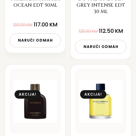
OCEAN EDT 50ML
GREY INTENSE EDT
30 ML
117.00
KM
130.00
KM
112.50
KM
125.00
KM
NARUČI ODMAH
NARUČI ODMAH
AKCIJA!
AKCIJA!