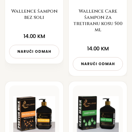
Wallence šampon
Wallence Care
bez soli
šampon za
tretiranu kosu 500
ml
14.00
KM
14.00
KM
NARUČI ODMAH
NARUČI ODMAH