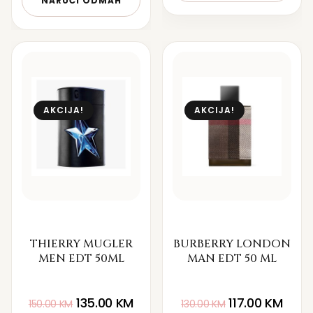
NARUČI ODMAH
AKCIJA!
AKCIJA!
THIERRY MUGLER
BURBERRY LONDON
MEN EDT 50ML
MAN EDT 50 ML
135.00
KM
117.00
KM
150.00
KM
130.00
KM