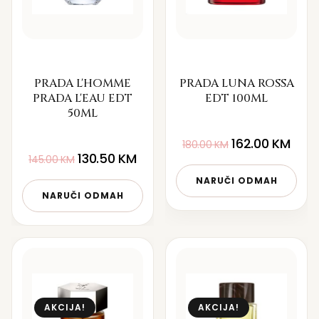
PRADA L'HOMME
PRADA LUNA ROSSA
PRADA L'EAU EDT
EDT 100ML
50ML
162.00
KM
180.00
KM
130.50
KM
145.00
KM
NARUČI ODMAH
NARUČI ODMAH
AKCIJA!
AKCIJA!