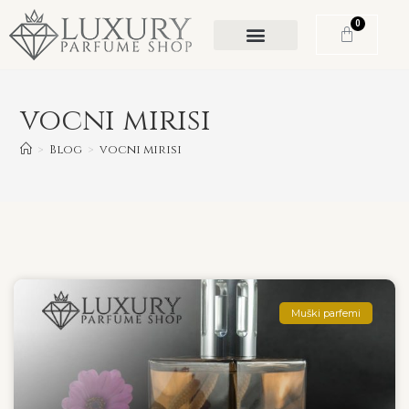
0
vocni mirisi
>
Blog
>
vocni mirisi
Muški parfemi