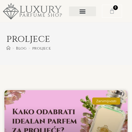
0
proljece
>
Blog
>
proljece
Zanimljivosti