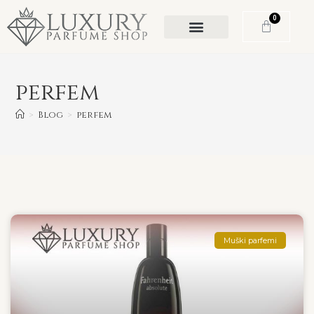
0
perfem
>
Blog
>
perfem
Muški parfemi