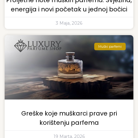
Proljetne note muških parfema: Svježina,
energija i novi početak u jednoj bočici
3 Maja, 2026
Muški parfemi
Greške koje muškarci prave pri
korištenju parfema
19 Marta, 2026