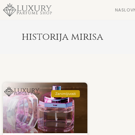
NASLOV
historija mirisa
Zanimljivosti