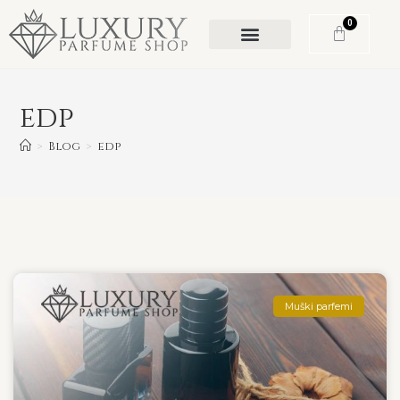
0
edp
>
Blog
>
edp
Muški parfemi