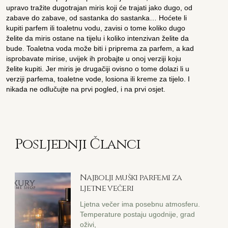
upravo tražite dugotrajan miris koji će trajati jako dugo, od
zabave do zabave, od sastanka do sastanka… Hoćete li
kupiti parfem ili toaletnu vodu, zavisi o tome koliko dugo
želite da miris ostane na tijelu i koliko intenzivan želite da
bude. Toaletna voda može biti i priprema za parfem, a kad
isprobavate mirise, uvijek ih probajte u onoj verziji koju
želite kupiti. Jer miris je drugačiji ovisno o tome dolazi li u
verziji parfema, toaletne vode, losiona ili kreme za tijelo. I
nikada ne odlučujte na prvi pogled, i na prvi osjet.
Posljednji Članci
Najbolji muški parfemi za
ljetne večeri
Ljetna večer ima posebnu atmosferu.
Temperature postaju ugodnije, grad
oživi,