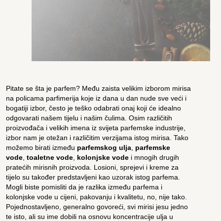
Pitate se šta je parfem? Među zaista velikim izborom mirisa
na policama parfimerija koje iz dana u dan nude sve veći i
bogatiji izbor, često je teško odabrati onaj koji će idealno
odgovarati našem tijelu i našim čulima. Osim različitih
proizvođača i velikih imena iz svijeta parfemske industrije,
izbor nam je otežan i različitim verzijama istog mirisa. Tako
možemo birati između
parfemskog ulja
,
parfemske
vode
,
toaletne vode
,
kolonjske vode
i mnogih drugih
pratećih mirisnih proizvoda. Losioni, sprejevi i kreme za
tijelo su također predstavljeni kao uzorak istog parfema.
Mogli biste pomisliti da je razlika između parfema i
kolonjske vode u cijeni, pakovanju i kvalitetu, no, nije tako.
Pojednostavljeno, generalno govoreći, svi mirisi jesu jedno
te isto, ali su ime dobili na osnovu koncentracije ulja u