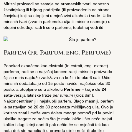
Mirisni proizvodi se sastoje od aromatskih tvari, odnosno
životinjskog ili biljnog podrijetla (ili proizvedenih od strane
čovjeka) koji su otopljeni u mješavini alkohola i vode. Udio
mirisnih tvari (zvanih parfemska ulja ili mirisne esencije) u
otopini određuje radi li se o parfemu, toaletnoj vodi itd.
Parfem (fr.
Parfum
, eng. Perfume)
Ponekad označeno kao ekstrakt (fr. extrait, eng. extract)
parfema, radi se o najvišoj koncentraciji mirisnih proizvoda
čiji se miris najduže zadržava na koži, i to oko 6 sati. Udio
mirisnih dodataka je od 15 posto naviše, najčešće oko 30
posto, a otopljene su u alkoholu
Perfume – traje do 24
sata
-verzija latinske fraze
per fumum
(kroz dim).
Najkoncentrisaniji i najskuplji parfem. Blago masniji, parfem
je sastavljen od 20 do 30 procenata mirišljavog ulja. Ovo je
korisno znati i može vam doista mnogo pomoći pri kupovini
ukoliko tragate za nečim što je malo lakše i što neće trajati
koliko i dugi letnji dani ili pak nešto će se osjećati tek kao
nota dok ste napolju ili u provodu cijele noći, ili ukoliko