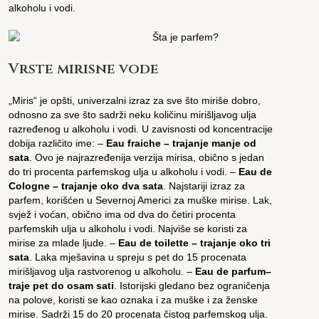
alkoholu i vodi.
Vrste mirisne vode
„Miris“ je opšti, univerzalni izraz za sve što miriše dobro,
odnosno za sve što sadrži neku količinu mirišljavog ulja
razređenog u alkoholu i vodi. U zavisnosti od koncentracije
dobija različito ime: –
Eau fraiche – trajanje manje od
sata
. Ovo je najrazređenija verzija mirisa, obično s jedan
do tri procenta parfemskog ulja u alkoholu i vodi. –
Eau de
Cologne – trajanje oko dva sata
. Najstariji izraz za
parfem, korišćen u Severnoj Americi za muške mirise. Lak,
svjež i voćan, obično ima od dva do četiri procenta
parfemskih ulja u alkoholu i vodi. Najviše se koristi za
mirise za mlade ljude. –
Eau de toilette – trajanje oko tri
sata
. Laka mješavina u spreju s pet do 15 procenata
mirišljavog ulja rastvorenog u alkoholu. –
Eau de parfum
–
traje pet do osam sati
. Istorijski gledano bez ograničenja
na polove, koristi se kao oznaka i za muške i za ženske
mirise. Sadrži 15 do 20 procenata čistog parfemskog ulja.