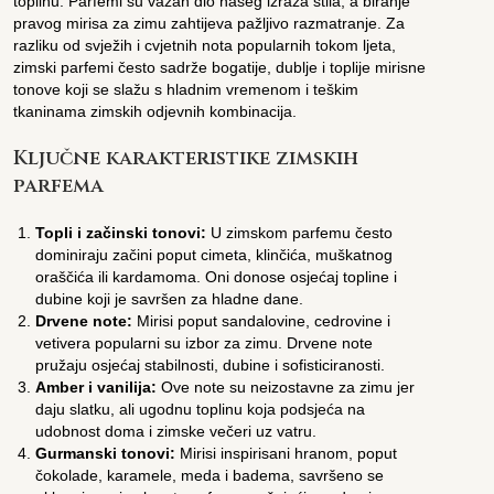
toplinu. Parfemi su važan dio našeg izraza stila, a biranje
pravog mirisa za zimu zahtijeva pažljivo razmatranje. Za
razliku od svježih i cvjetnih nota popularnih tokom ljeta,
zimski parfemi često sadrže bogatije, dublje i toplije mirisne
tonove koji se slažu s hladnim vremenom i teškim
tkaninama zimskih odjevnih kombinacija.
Ključne karakteristike zimskih
parfema
Topli i začinski tonovi:
U zimskom parfemu često
dominiraju začini poput cimeta, klinčića, muškatnog
oraščića ili kardamoma. Oni donose osjećaj topline i
dubine koji je savršen za hladne dane.
Drvene note:
Mirisi poput sandalovine, cedrovine i
vetivera popularni su izbor za zimu. Drvene note
pružaju osjećaj stabilnosti, dubine i sofisticiranosti.
Amber i vanilija:
Ove note su neizostavne za zimu jer
daju slatku, ali ugodnu toplinu koja podsjeća na
udobnost doma i zimske večeri uz vatru.
Gurmanski tonovi:
Mirisi inspirisani hranom, poput
čokolade, karamele, meda i badema, savršeno se