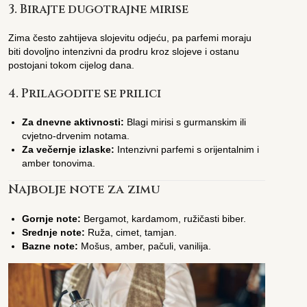
3.
Birajte dugotrajne mirise
Zima često zahtijeva slojevitu odjeću, pa parfemi moraju
biti dovoljno intenzivni da prodru kroz slojeve i ostanu
postojani tokom cijelog dana.
4.
Prilagodite se prilici
Za dnevne aktivnosti:
Blagi mirisi s gurmanskim ili
cvjetno-drvenim notama.
Za večernje izlaske:
Intenzivni parfemi s orijentalnim i
amber tonovima.
Najbolje note za zimu
Gornje note:
Bergamot, kardamom, ružičasti biber.
Srednje note:
Ruža, cimet, tamjan.
Bazne note:
Mošus, amber, pačuli, vanilija.