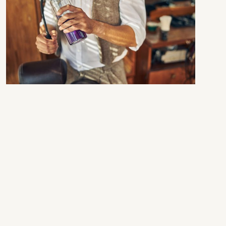
Preporuke za zimske parfeme
Tom Ford – Tobacco Vanille
Ovaj parfem kombinuje tople note duhana i vanilije,
savršen za hladne zimske večeri.
Yves Saint Laurent – Black Opium
Orijentalno-gurmanski miris sa notama vanilije, kafe i
cvijeta narandže.
Dior – Hypnotic Poison
Ovaj parfem je pravi klasik sa svojim kombinacijama
vanilije, badema i začinskih tonova.
Maison Margiela – By the Fireplace