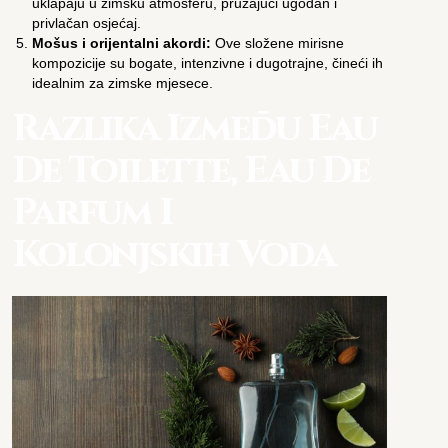
uklapaju u zimsku atmosferu, pružajući ugodan i
privlačan osjećaj.
Mošus i orijentalni akordi:
Ove složene mirisne
kompozicije su bogate, intenzivne i dugotrajne, čineći ih
idealnim za zimske mjesece.
Razlika Između Eau
De Toilette, Eau De
Parfum I
Kolonjskih Voda