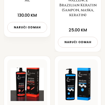
ml
Wallence
Brazilian Keratin
(šampon, maska,
130.00
KM
keratin)
NARUČI ODMAH
25.00
KM
NARUČI ODMAH