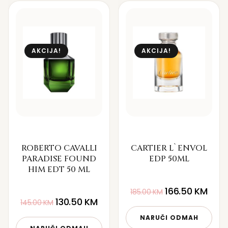
AKCIJA!
AKCIJA!
ROBERTO CAVALLI
CARTIER L`ENVOL
PARADISE FOUND
EDP 50ML
HIM EDT 50 ML
166.50
KM
185.00
KM
130.50
KM
145.00
KM
NARUČI ODMAH