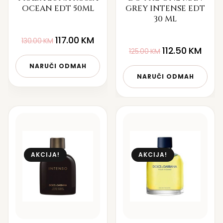
OCEAN EDT 50ML
GREY INTENSE EDT
30 ML
117.00
KM
130.00
KM
112.50
KM
125.00
KM
NARUČI ODMAH
NARUČI ODMAH
AKCIJA!
AKCIJA!