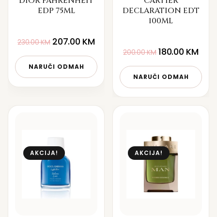
DIOR FAHRENHEIT
CARTIER
EDP 75ML
DECLARATION EDT
100ML
207.00
KM
230.00
KM
180.00
KM
200.00
KM
NARUČI ODMAH
NARUČI ODMAH
AKCIJA!
AKCIJA!