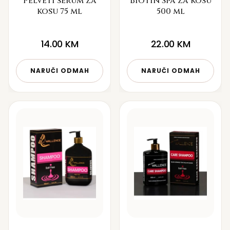
Pelveti serum za
Biotin Spa za kosu
kosu 75 ml
500 ml
14.00
KM
22.00
KM
NARUČI ODMAH
NARUČI ODMAH