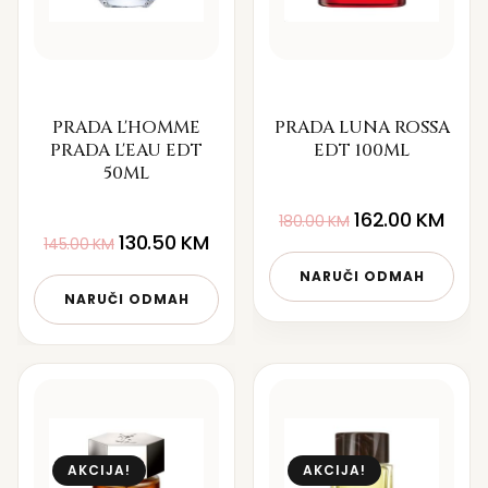
PRADA L'HOMME
PRADA LUNA ROSSA
PRADA L'EAU EDT
EDT 100ML
50ML
162.00
KM
180.00
KM
130.50
KM
145.00
KM
NARUČI ODMAH
NARUČI ODMAH
AKCIJA!
AKCIJA!