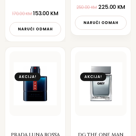
225.00
KM
250.00
KM
153.00
KM
170.00
KM
NARUČI ODMAH
NARUČI ODMAH
AKCIJA!
AKCIJA!
PRADA LUNA ROSSA
DG THE ONE MAN