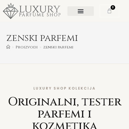
0
zenski parfemi
>
Proizvodi
>
zenski parfemi
LUXURY SHOP KOLEKCIJA
Originalni, tester
parfemi i
kozmetika