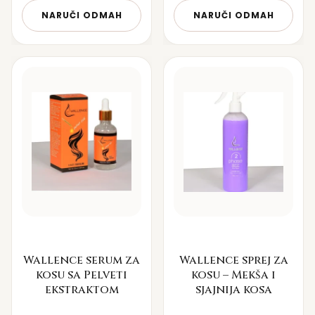
NARUČI ODMAH
NARUČI ODMAH
Wallence serum za
Wallence sprej za
kosu sa Pelveti
kosu – Mekša i
ekstraktom
sjajnija kosa