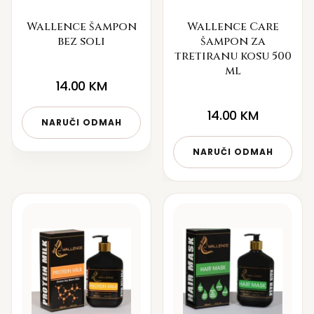
Wallence šampon
Wallence Care
bez soli
šampon za
tretiranu kosu 500
ml
14.00
KM
14.00
KM
NARUČI ODMAH
NARUČI ODMAH