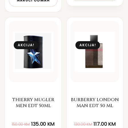
NARUČI ODMAH
AKCIJA!
AKCIJA!
THIERRY MUGLER
BURBERRY LONDON
MEN EDT 50ML
MAN EDT 50 ML
135.00
KM
117.00
KM
150.00
KM
130.00
KM