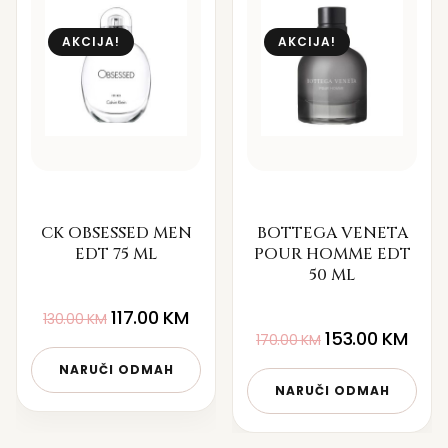
AKCIJA!
AKCIJA!
CK OBSESSED MEN
BOTTEGA VENETA
EDT 75 ML
POUR HOMME EDT
50 ML
117.00
KM
130.00
KM
153.00
KM
170.00
KM
NARUČI ODMAH
NARUČI ODMAH