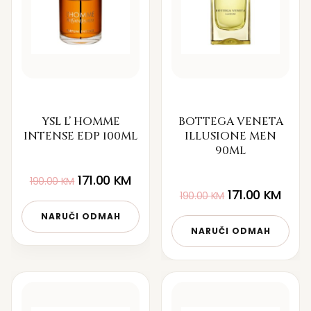
YSL L’ HOMME
BOTTEGA VENETA
INTENSE EDP 100ML
ILLUSIONE MEN
90ML
171.00
KM
190.00
KM
171.00
KM
190.00
KM
NARUČI ODMAH
NARUČI ODMAH