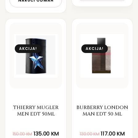
NARUČI ODMAH
AKCIJA!
AKCIJA!
THIERRY MUGLER
BURBERRY LONDON
MEN EDT 50ML
MAN EDT 50 ML
135.00
KM
117.00
KM
150.00
KM
130.00
KM