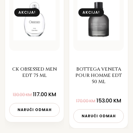
AKCIJA!
AKCIJA!
CK OBSESSED MEN
BOTTEGA VENETA
EDT 75 ML
POUR HOMME EDT
50 ML
117.00
KM
130.00
KM
153.00
KM
170.00
KM
NARUČI ODMAH
NARUČI ODMAH