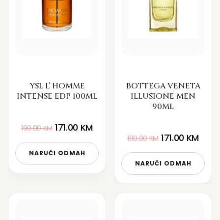
YSL L’ HOMME
BOTTEGA VENETA
INTENSE EDP 100ML
ILLUSIONE MEN
90ML
171.00
KM
190.00
KM
171.00
KM
190.00
KM
NARUČI ODMAH
NARUČI ODMAH