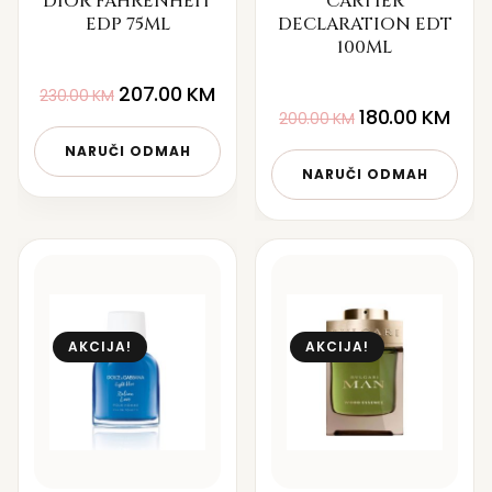
DIOR FAHRENHEIT
CARTIER
EDP 75ML
DECLARATION EDT
100ML
207.00
KM
230.00
KM
180.00
KM
200.00
KM
NARUČI ODMAH
NARUČI ODMAH
AKCIJA!
AKCIJA!