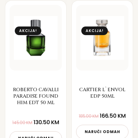
AKCIJA!
AKCIJA!
ROBERTO CAVALLI
CARTIER L`ENVOL
PARADISE FOUND
EDP 50ML
HIM EDT 50 ML
166.50
KM
185.00
KM
130.50
KM
145.00
KM
NARUČI ODMAH