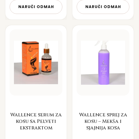
NARUČI ODMAH
NARUČI ODMAH
Wallence serum za
Wallence sprej za
kosu sa Pelveti
kosu – Mekša i
ekstraktom
sjajnija kosa