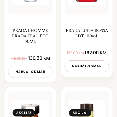
PRADA L'HOMME
PRADA LUNA ROSSA
PRADA L'EAU EDT
EDT 100ML
50ML
162.00
KM
180.00
KM
130.50
KM
145.00
KM
NARUČI ODMAH
NARUČI ODMAH
AKCIJA!
AKCIJA!