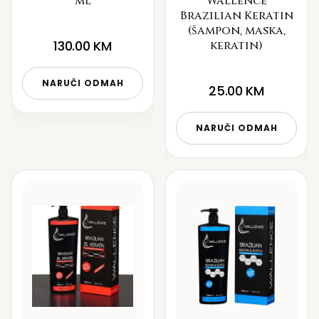
ml
Wallence
Brazilian Keratin
(šampon, maska,
130.00
KM
keratin)
NARUČI ODMAH
25.00
KM
NARUČI ODMAH