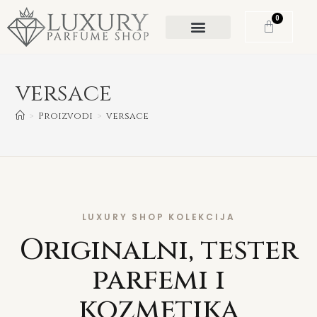
0
versace
>
Proizvodi
>
versace
LUXURY SHOP KOLEKCIJA
Originalni, tester
parfemi i
kozmetika