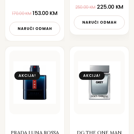
225.00
KM
250.00
KM
153.00
KM
170.00
KM
NARUČI ODMAH
NARUČI ODMAH
AKCIJA!
AKCIJA!
PRADA LUNA ROSSA
DG THE ONE MAN