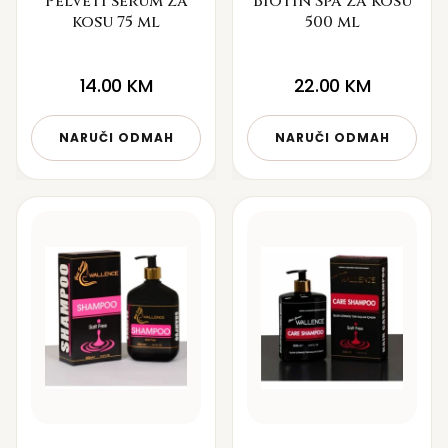
Pelveti serum za
Biotin Spa za kosu
kosu 75 ml
500 ml
14.00
KM
22.00
KM
NARUČI ODMAH
NARUČI ODMAH