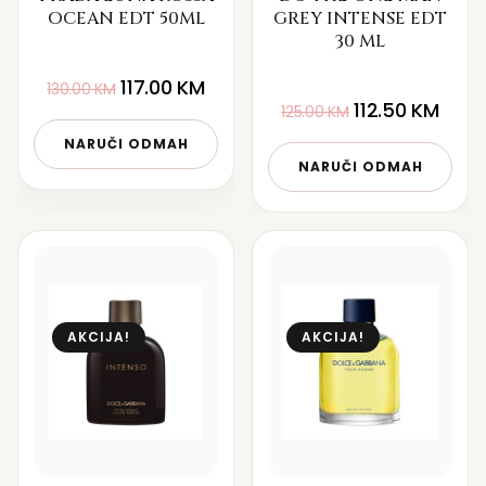
OCEAN EDT 50ML
GREY INTENSE EDT
30 ML
117.00
KM
130.00
KM
112.50
KM
125.00
KM
NARUČI ODMAH
NARUČI ODMAH
AKCIJA!
AKCIJA!