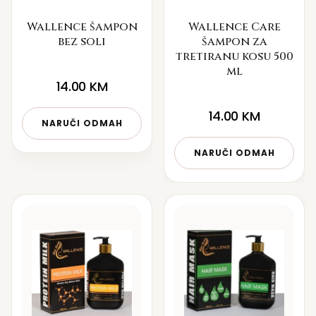
Wallence šampon
Wallence Care
bez soli
šampon za
tretiranu kosu 500
ml
14.00
KM
14.00
KM
NARUČI ODMAH
NARUČI ODMAH