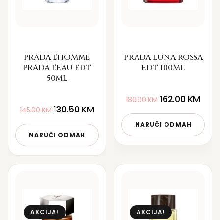
PRADA L'HOMME
PRADA LUNA ROSSA
PRADA L'EAU EDT
EDT 100ML
50ML
162.00
KM
180.00
KM
130.50
KM
145.00
KM
NARUČI ODMAH
NARUČI ODMAH
AKCIJA!
AKCIJA!