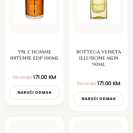
YSL L’ HOMME
BOTTEGA VENETA
INTENSE EDP 100ML
ILLUSIONE MEN
90ML
171.00
KM
190.00
KM
171.00
KM
190.00
KM
NARUČI ODMAH
NARUČI ODMAH