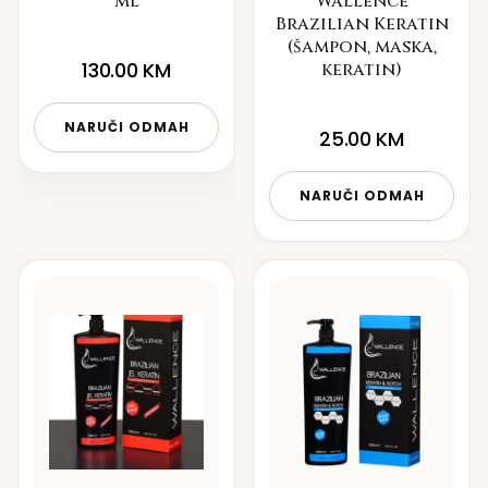
ml
Wallence
Brazilian Keratin
(šampon, maska,
130.00
KM
keratin)
NARUČI ODMAH
25.00
KM
NARUČI ODMAH