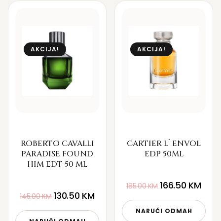
AKCIJA!
AKCIJA!
ROBERTO CAVALLI
CARTIER L`ENVOL
PARADISE FOUND
EDP 50ML
HIM EDT 50 ML
166.50
KM
185.00
KM
130.50
KM
145.00
KM
NARUČI ODMAH