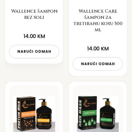
Wallence šampon
Wallence Care
bez soli
šampon za
tretiranu kosu 500
ml
14.00
KM
14.00
KM
NARUČI ODMAH
NARUČI ODMAH