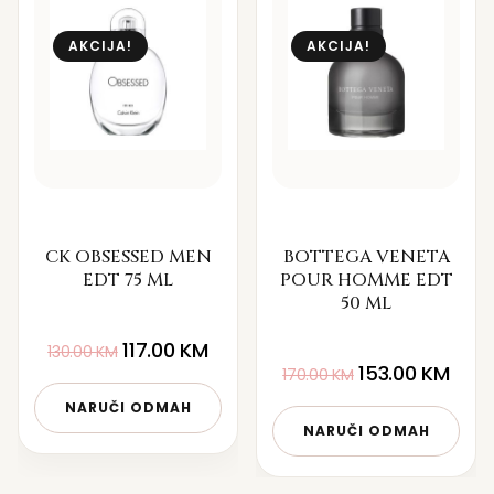
AKCIJA!
AKCIJA!
CK OBSESSED MEN
BOTTEGA VENETA
EDT 75 ML
POUR HOMME EDT
50 ML
117.00
KM
130.00
KM
153.00
KM
170.00
KM
NARUČI ODMAH
NARUČI ODMAH