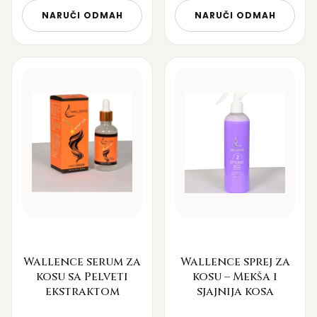
NARUČI ODMAH
NARUČI ODMAH
Wallence serum za
Wallence sprej za
kosu sa Pelveti
kosu – Mekša i
ekstraktom
sjajnija kosa