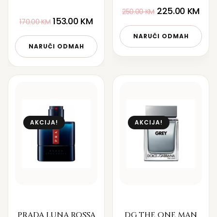
225.00
KM
250.00
KM
153.00
KM
170.00
KM
NARUČI ODMAH
NARUČI ODMAH
AKCIJA!
AKCIJA!
PRADA LUNA ROSSA
DG THE ONE MAN