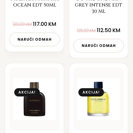
OCEAN EDT 50ML
GREY INTENSE EDT
30 ML
117.00
KM
130.00
KM
112.50
KM
125.00
KM
NARUČI ODMAH
NARUČI ODMAH
AKCIJA!
AKCIJA!