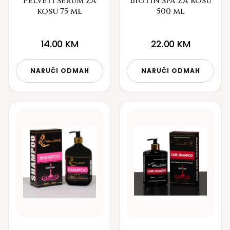
Pelveti serum za
Biotin Spa za kosu
kosu 75 ml
500 ml
14.00
KM
22.00
KM
NARUČI ODMAH
NARUČI ODMAH