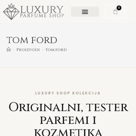
0
tom ford
>
Proizvodi
>
tom ford
LUXURY SHOP KOLEKCIJA
Originalni, tester
parfemi i
kozmetika