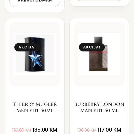
NARUČI ODMAH
AKCIJA!
AKCIJA!
THIERRY MUGLER
BURBERRY LONDON
MEN EDT 50ML
MAN EDT 50 ML
135.00
KM
117.00
KM
150.00
KM
130.00
KM