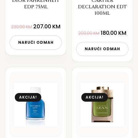
DIOR FAHRENHEIT
CARTIER
EDP 75ML
DECLARATION EDT
100ML
207.00
KM
230.00
KM
180.00
KM
200.00
KM
NARUČI ODMAH
NARUČI ODMAH
AKCIJA!
AKCIJA!