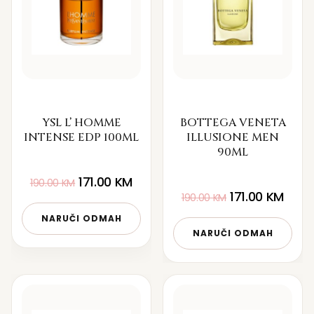
YSL L’ HOMME
BOTTEGA VENETA
INTENSE EDP 100ML
ILLUSIONE MEN
90ML
171.00
KM
190.00
KM
171.00
KM
190.00
KM
NARUČI ODMAH
NARUČI ODMAH