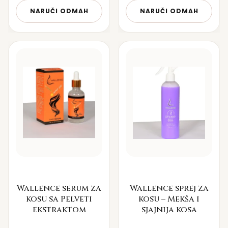
NARUČI ODMAH
NARUČI ODMAH
Wallence serum za
Wallence sprej za
kosu sa Pelveti
kosu – Mekša i
ekstraktom
sjajnija kosa