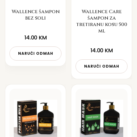
Wallence šampon
Wallence Care
bez soli
šampon za
tretiranu kosu 500
ml
14.00
KM
14.00
KM
NARUČI ODMAH
NARUČI ODMAH