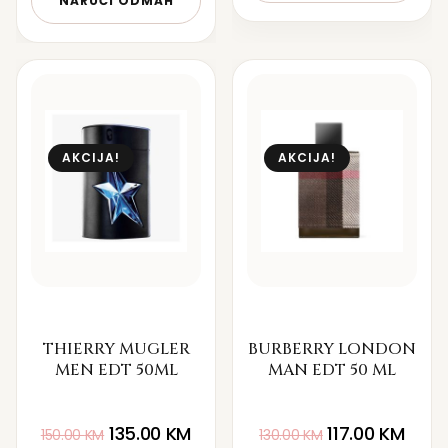
NARUČI ODMAH
AKCIJA!
AKCIJA!
THIERRY MUGLER
BURBERRY LONDON
MEN EDT 50ML
MAN EDT 50 ML
135.00
KM
117.00
KM
150.00
KM
130.00
KM