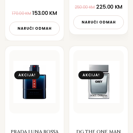
225.00
KM
250.00
KM
153.00
KM
170.00
KM
NARUČI ODMAH
NARUČI ODMAH
AKCIJA!
AKCIJA!
PRADA LUNA ROSSA
DG THE ONE MAN