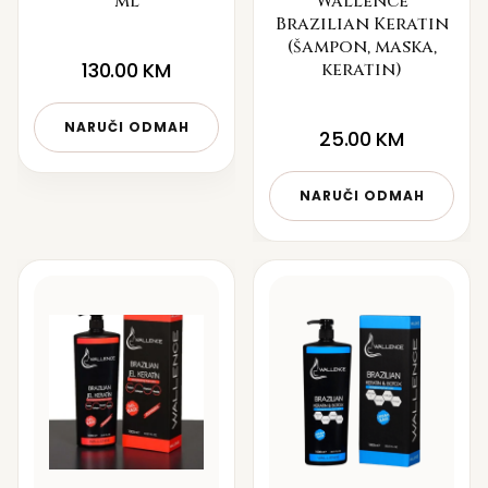
ml
Wallence
Brazilian Keratin
(šampon, maska,
130.00
KM
keratin)
NARUČI ODMAH
25.00
KM
NARUČI ODMAH