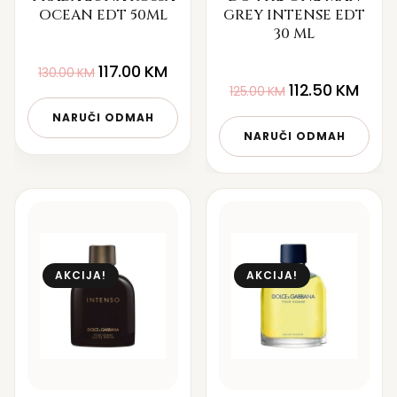
OCEAN EDT 50ML
GREY INTENSE EDT
30 ML
117.00
KM
130.00
KM
112.50
KM
125.00
KM
NARUČI ODMAH
NARUČI ODMAH
AKCIJA!
AKCIJA!