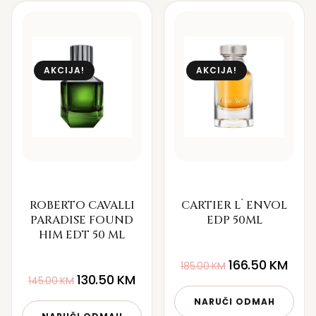
AKCIJA!
AKCIJA!
ROBERTO CAVALLI
CARTIER L`ENVOL
PARADISE FOUND
EDP 50ML
HIM EDT 50 ML
166.50
KM
185.00
KM
130.50
KM
145.00
KM
NARUČI ODMAH