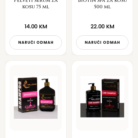
Pelveti serum za
Biotin Spa za kosu
kosu 75 ml
500 ml
14.00
KM
22.00
KM
NARUČI ODMAH
NARUČI ODMAH