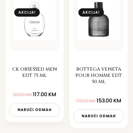
AKCIJA!
AKCIJA!
CK OBSESSED MEN
BOTTEGA VENETA
EDT 75 ML
POUR HOMME EDT
50 ML
117.00
KM
130.00
KM
153.00
KM
170.00
KM
NARUČI ODMAH
NARUČI ODMAH