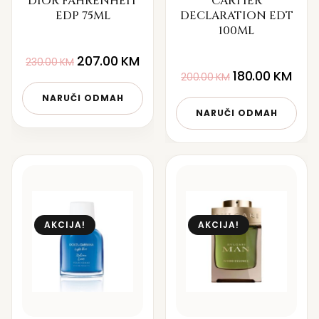
DIOR FAHRENHEIT
CARTIER
EDP 75ML
DECLARATION EDT
100ML
207.00
KM
230.00
KM
180.00
KM
200.00
KM
NARUČI ODMAH
NARUČI ODMAH
AKCIJA!
AKCIJA!