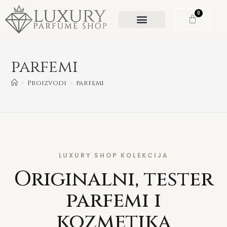
0
parfemi
>
Proizvodi
>
parfemi
LUXURY SHOP KOLEKCIJA
Originalni, tester
parfemi i
kozmetika