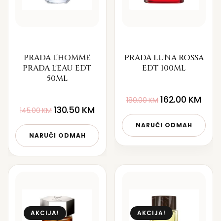
PRADA L'HOMME
PRADA LUNA ROSSA
PRADA L'EAU EDT
EDT 100ML
50ML
162.00
KM
180.00
KM
130.50
KM
145.00
KM
NARUČI ODMAH
NARUČI ODMAH
AKCIJA!
AKCIJA!