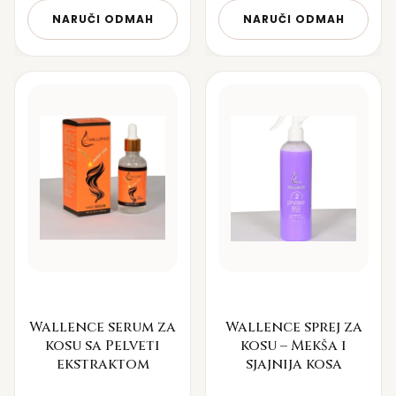
NARUČI ODMAH
NARUČI ODMAH
Wallence serum za
Wallence sprej za
kosu sa Pelveti
kosu – Mekša i
ekstraktom
sjajnija kosa