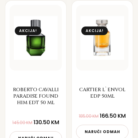
AKCIJA!
AKCIJA!
ROBERTO CAVALLI
CARTIER L`ENVOL
PARADISE FOUND
EDP 50ML
HIM EDT 50 ML
166.50
KM
185.00
KM
130.50
KM
145.00
KM
NARUČI ODMAH