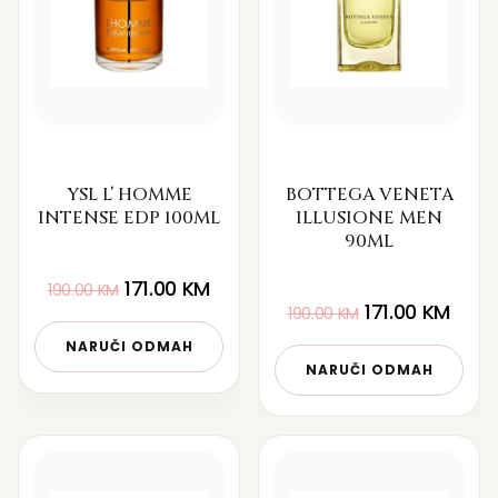
YSL L’ HOMME
BOTTEGA VENETA
INTENSE EDP 100ML
ILLUSIONE MEN
90ML
171.00
KM
190.00
KM
171.00
KM
190.00
KM
NARUČI ODMAH
NARUČI ODMAH