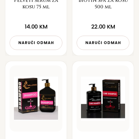
Pelveti serum za
Biotin Spa za kosu
kosu 75 ml
500 ml
14.00
KM
22.00
KM
NARUČI ODMAH
NARUČI ODMAH