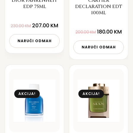
DIOR FAHRENHEIT
CARTIER
EDP 75ML
DECLARATION EDT
100ML
207.00
KM
230.00
KM
180.00
KM
200.00
KM
NARUČI ODMAH
NARUČI ODMAH
AKCIJA!
AKCIJA!