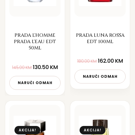
PRADA L'HOMME
PRADA LUNA ROSSA
PRADA L'EAU EDT
EDT 100ML
50ML
162.00
KM
180.00
KM
130.50
KM
145.00
KM
NARUČI ODMAH
NARUČI ODMAH
AKCIJA!
AKCIJA!