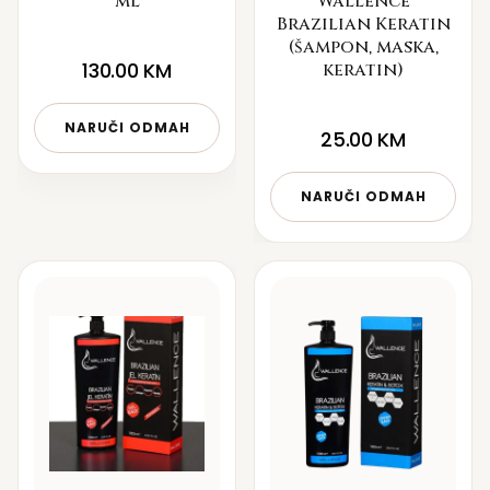
ml
Wallence
Brazilian Keratin
(šampon, maska,
130.00
KM
keratin)
NARUČI ODMAH
25.00
KM
NARUČI ODMAH