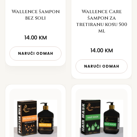
Wallence šampon
Wallence Care
bez soli
šampon za
tretiranu kosu 500
ml
14.00
KM
14.00
KM
NARUČI ODMAH
NARUČI ODMAH