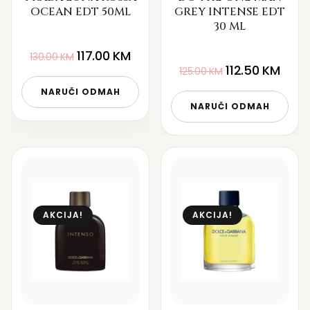
OCEAN EDT 50ML
GREY INTENSE EDT
30 ML
117.00
KM
130.00
KM
112.50
KM
125.00
KM
NARUČI ODMAH
NARUČI ODMAH
AKCIJA!
AKCIJA!