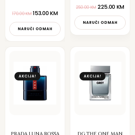
225.00
KM
250.00
KM
153.00
KM
170.00
KM
NARUČI ODMAH
NARUČI ODMAH
AKCIJA!
AKCIJA!
PRADA LUNA ROSSA
DG THE ONE MAN