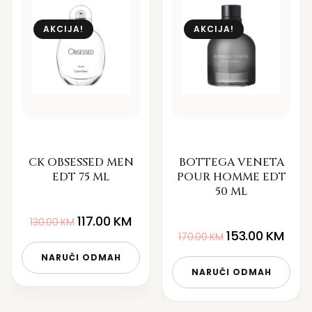
AKCIJA!
AKCIJA!
CK OBSESSED MEN
BOTTEGA VENETA
EDT 75 ML
POUR HOMME EDT
50 ML
117.00
KM
130.00
KM
153.00
KM
170.00
KM
NARUČI ODMAH
NARUČI ODMAH