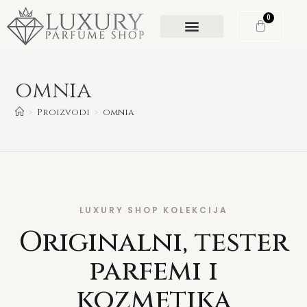
0
omnia
>
Proizvodi
>
omnia
LUXURY SHOP KOLEKCIJA
Originalni, tester
parfemi i
kozmetika