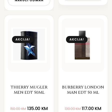
NARUČI ODMAH
AKCIJA!
AKCIJA!
THIERRY MUGLER
BURBERRY LONDON
MEN EDT 50ML
MAN EDT 50 ML
135.00
KM
117.00
KM
150.00
KM
130.00
KM