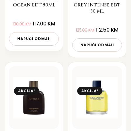
OCEAN EDT 50ML
GREY INTENSE EDT
30 ML
117.00
KM
130.00
KM
112.50
KM
125.00
KM
NARUČI ODMAH
NARUČI ODMAH
AKCIJA!
AKCIJA!