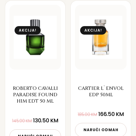
AKCIJA!
AKCIJA!
ROBERTO CAVALLI
CARTIER L`ENVOL
PARADISE FOUND
EDP 50ML
HIM EDT 50 ML
166.50
KM
185.00
KM
130.50
KM
145.00
KM
NARUČI ODMAH