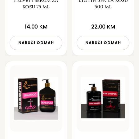
Pelveti serum za
Biotin Spa za kosu
kosu 75 ml
500 ml
14.00
KM
22.00
KM
NARUČI ODMAH
NARUČI ODMAH