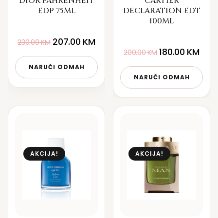
DIOR FAHRENHEIT
CARTIER
EDP 75ML
DECLARATION EDT
100ML
207.00
KM
230.00
KM
180.00
KM
200.00
KM
NARUČI ODMAH
NARUČI ODMAH
AKCIJA!
AKCIJA!