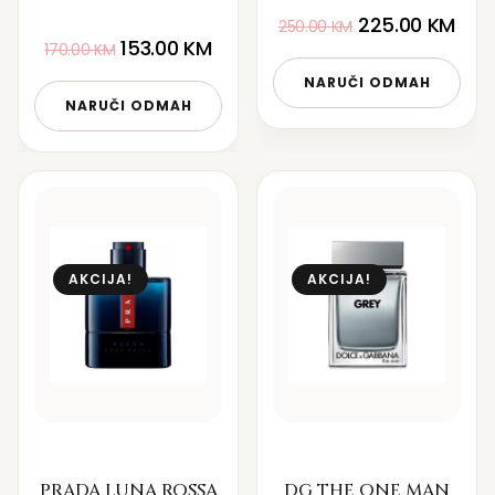
225.00
KM
250.00
KM
153.00
KM
170.00
KM
NARUČI ODMAH
NARUČI ODMAH
AKCIJA!
AKCIJA!
PRADA LUNA ROSSA
DG THE ONE MAN