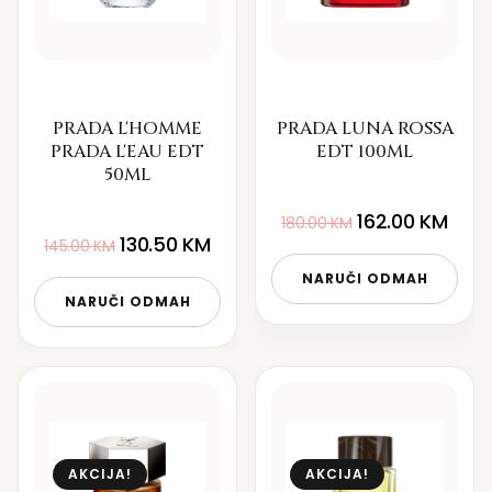
PRADA L'HOMME
PRADA LUNA ROSSA
PRADA L'EAU EDT
EDT 100ML
50ML
162.00
KM
180.00
KM
130.50
KM
145.00
KM
NARUČI ODMAH
NARUČI ODMAH
AKCIJA!
AKCIJA!