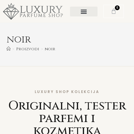
0
noir
>
Proizvodi
>
noir
LUXURY SHOP KOLEKCIJA
Originalni, tester
parfemi i
kozmetika