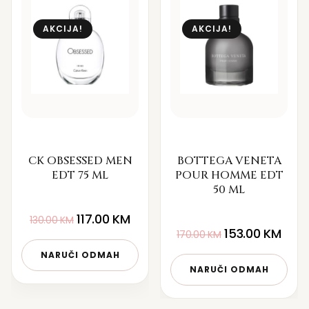
AKCIJA!
AKCIJA!
CK OBSESSED MEN
BOTTEGA VENETA
EDT 75 ML
POUR HOMME EDT
50 ML
117.00
KM
130.00
KM
153.00
KM
170.00
KM
NARUČI ODMAH
NARUČI ODMAH