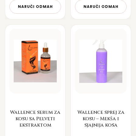
NARUČI ODMAH
NARUČI ODMAH
Wallence serum za
Wallence sprej za
kosu sa Pelveti
kosu – Mekša i
ekstraktom
sjajnija kosa