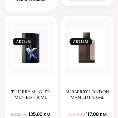
NARUČI ODMAH
AKCIJA!
AKCIJA!
THIERRY MUGLER
BURBERRY LONDON
MEN EDT 50ML
MAN EDT 50 ML
135.00
KM
117.00
KM
150.00
KM
130.00
KM