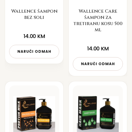
Wallence šampon
Wallence Care
bez soli
šampon za
tretiranu kosu 500
ml
14.00
KM
14.00
KM
NARUČI ODMAH
NARUČI ODMAH