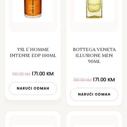
YSL L’ HOMME
BOTTEGA VENETA
INTENSE EDP 100ML
ILLUSIONE MEN
90ML
171.00
KM
190.00
KM
171.00
KM
190.00
KM
NARUČI ODMAH
NARUČI ODMAH