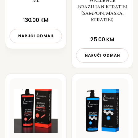
ml
Wallence
Brazilian Keratin
(šampon, maska,
130.00
KM
keratin)
NARUČI ODMAH
25.00
KM
NARUČI ODMAH