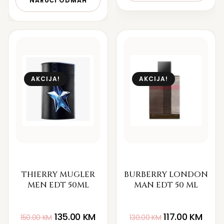
NARUČI ODMAH
AKCIJA!
AKCIJA!
THIERRY MUGLER
BURBERRY LONDON
MEN EDT 50ML
MAN EDT 50 ML
135.00
KM
117.00
KM
150.00
KM
130.00
KM