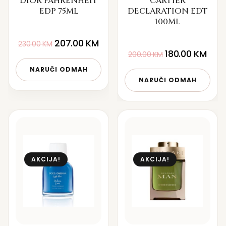
DIOR FAHRENHEIT
CARTIER
EDP 75ML
DECLARATION EDT
100ML
207.00
KM
230.00
KM
180.00
KM
200.00
KM
NARUČI ODMAH
NARUČI ODMAH
AKCIJA!
AKCIJA!