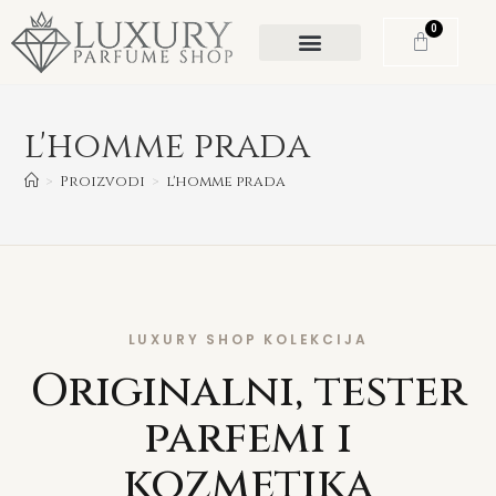
0
l'homme prada
>
Proizvodi
>
l'homme prada
LUXURY SHOP KOLEKCIJA
Originalni, tester
parfemi i
kozmetika