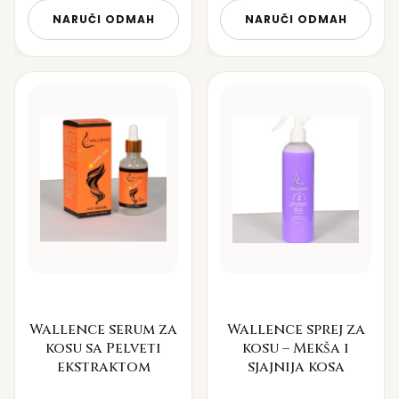
NARUČI ODMAH
NARUČI ODMAH
Wallence serum za
Wallence sprej za
kosu sa Pelveti
kosu – Mekša i
ekstraktom
sjajnija kosa