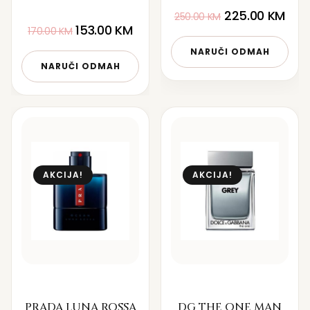
225.00
KM
250.00
KM
153.00
KM
170.00
KM
NARUČI ODMAH
NARUČI ODMAH
AKCIJA!
AKCIJA!
PRADA LUNA ROSSA
DG THE ONE MAN