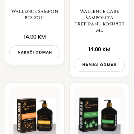
Wallence šampon
Wallence Care
bez soli
šampon za
tretiranu kosu 500
ml
14.00
KM
14.00
KM
NARUČI ODMAH
NARUČI ODMAH