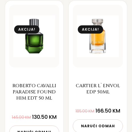
AKCIJA!
AKCIJA!
ROBERTO CAVALLI
CARTIER L`ENVOL
PARADISE FOUND
EDP 50ML
HIM EDT 50 ML
166.50
KM
185.00
KM
130.50
KM
145.00
KM
NARUČI ODMAH