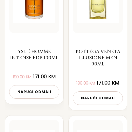
YSL L’ HOMME
BOTTEGA VENETA
INTENSE EDP 100ML
ILLUSIONE MEN
90ML
171.00
KM
190.00
KM
171.00
KM
190.00
KM
NARUČI ODMAH
NARUČI ODMAH