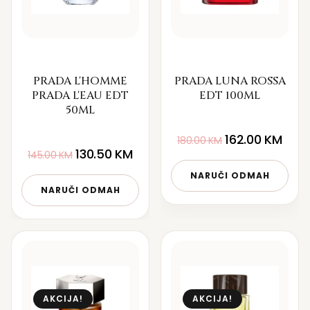
PRADA L'HOMME
PRADA LUNA ROSSA
PRADA L'EAU EDT
EDT 100ML
50ML
162.00
KM
180.00
KM
130.50
KM
145.00
KM
NARUČI ODMAH
NARUČI ODMAH
AKCIJA!
AKCIJA!