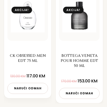
AKCIJA!
AKCIJA!
CK OBSESSED MEN
BOTTEGA VENETA
EDT 75 ML
POUR HOMME EDT
50 ML
117.00
KM
130.00
KM
153.00
KM
170.00
KM
NARUČI ODMAH
NARUČI ODMAH