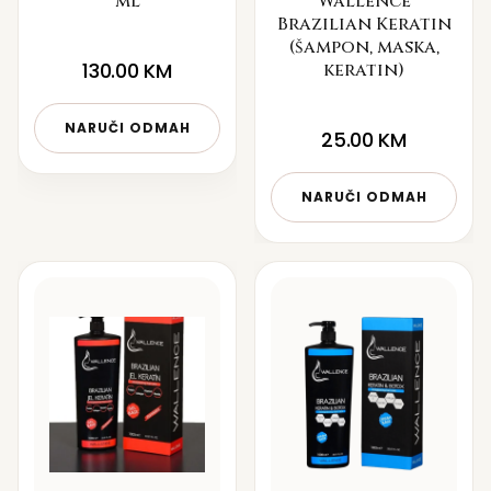
ml
Wallence
Brazilian Keratin
(šampon, maska,
130.00
KM
keratin)
NARUČI ODMAH
25.00
KM
NARUČI ODMAH