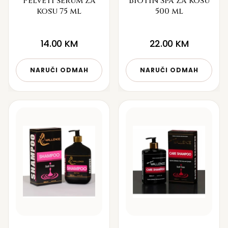
Pelveti serum za
Biotin Spa za kosu
kosu 75 ml
500 ml
14.00
KM
22.00
KM
NARUČI ODMAH
NARUČI ODMAH