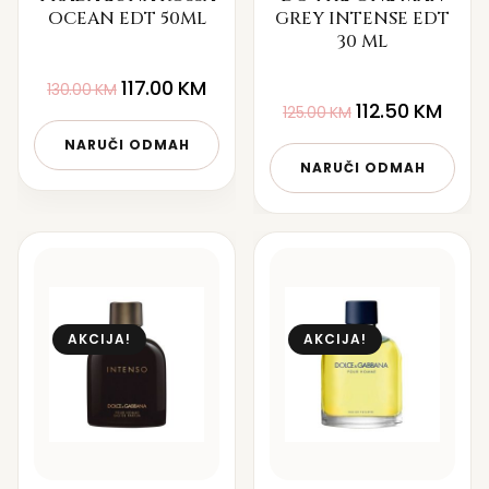
OCEAN EDT 50ML
GREY INTENSE EDT
30 ML
117.00
KM
130.00
KM
112.50
KM
125.00
KM
NARUČI ODMAH
NARUČI ODMAH
AKCIJA!
AKCIJA!