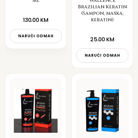
ml
Wallence
Brazilian Keratin
(šampon, maska,
130.00
KM
keratin)
NARUČI ODMAH
25.00
KM
NARUČI ODMAH