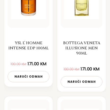
YSL L’ HOMME
BOTTEGA VENETA
INTENSE EDP 100ML
ILLUSIONE MEN
90ML
171.00
KM
190.00
KM
171.00
KM
190.00
KM
NARUČI ODMAH
NARUČI ODMAH