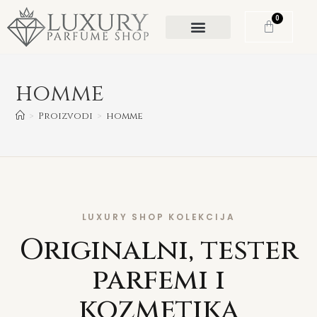
0
homme
>
Proizvodi
>
homme
LUXURY SHOP KOLEKCIJA
Originalni, tester
parfemi i
kozmetika