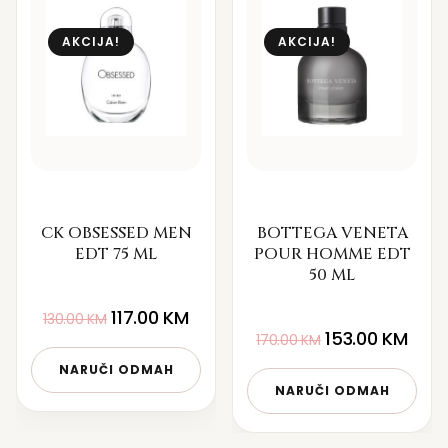
AKCIJA!
AKCIJA!
CK OBSESSED MEN
BOTTEGA VENETA
EDT 75 ML
POUR HOMME EDT
50 ML
117.00
KM
130.00
KM
153.00
KM
170.00
KM
NARUČI ODMAH
NARUČI ODMAH