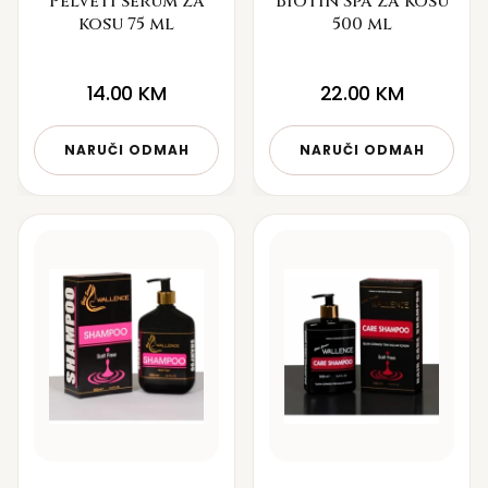
Pelveti serum za
Biotin Spa za kosu
kosu 75 ml
500 ml
14.00
KM
22.00
KM
NARUČI ODMAH
NARUČI ODMAH