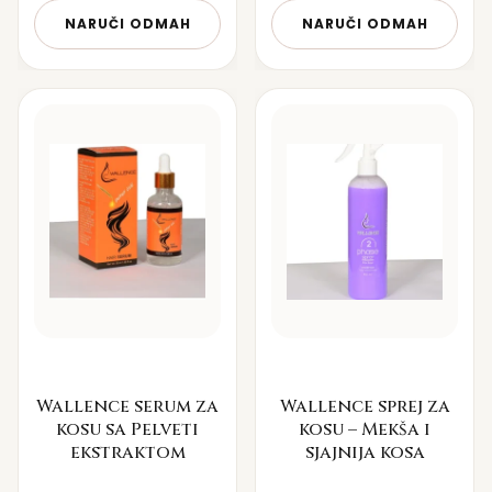
NARUČI ODMAH
NARUČI ODMAH
Wallence serum za
Wallence sprej za
kosu sa Pelveti
kosu – Mekša i
ekstraktom
sjajnija kosa