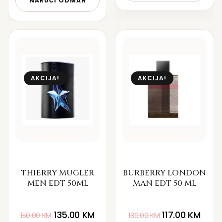
NARUČI ODMAH
AKCIJA!
AKCIJA!
THIERRY MUGLER
BURBERRY LONDON
MEN EDT 50ML
MAN EDT 50 ML
135.00
KM
117.00
KM
150.00
KM
130.00
KM