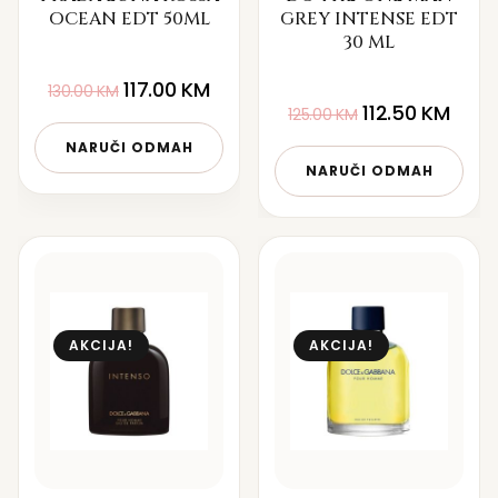
OCEAN EDT 50ML
GREY INTENSE EDT
30 ML
117.00
KM
130.00
KM
112.50
KM
125.00
KM
NARUČI ODMAH
NARUČI ODMAH
AKCIJA!
AKCIJA!