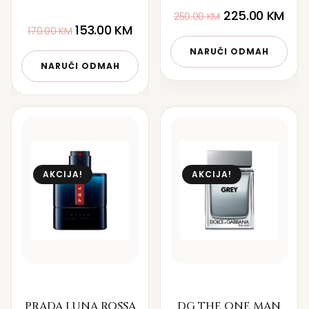
225.00
KM
250.00
KM
153.00
KM
170.00
KM
NARUČI ODMAH
NARUČI ODMAH
AKCIJA!
AKCIJA!
PRADA LUNA ROSSA
DG THE ONE MAN