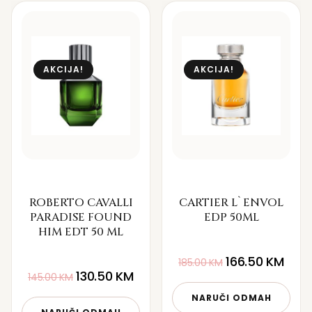
AKCIJA!
AKCIJA!
ROBERTO CAVALLI
CARTIER L`ENVOL
PARADISE FOUND
EDP 50ML
HIM EDT 50 ML
166.50
KM
185.00
KM
130.50
KM
145.00
KM
NARUČI ODMAH