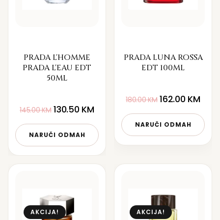
PRADA L'HOMME
PRADA LUNA ROSSA
PRADA L'EAU EDT
EDT 100ML
50ML
162.00
KM
180.00
KM
130.50
KM
145.00
KM
NARUČI ODMAH
NARUČI ODMAH
AKCIJA!
AKCIJA!