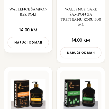
Wallence šampon
Wallence Care
bez soli
šampon za
tretiranu kosu 500
ml
14.00
KM
14.00
KM
NARUČI ODMAH
NARUČI ODMAH