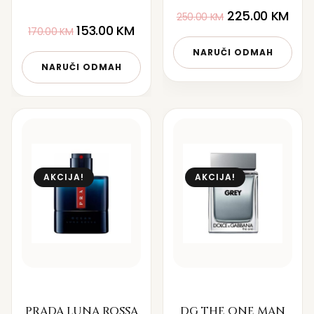
225.00
KM
250.00
KM
153.00
KM
170.00
KM
NARUČI ODMAH
NARUČI ODMAH
AKCIJA!
AKCIJA!
PRADA LUNA ROSSA
DG THE ONE MAN