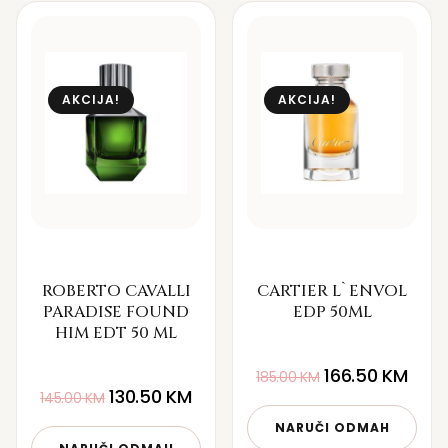
AKCIJA!
AKCIJA!
ROBERTO CAVALLI
CARTIER L`ENVOL
PARADISE FOUND
EDP 50ML
HIM EDT 50 ML
166.50
KM
185.00
KM
130.50
KM
145.00
KM
NARUČI ODMAH