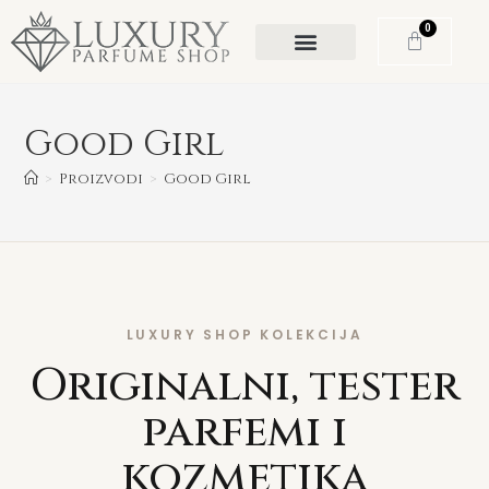
0
Good Girl
>
Proizvodi
>
Good Girl
LUXURY SHOP KOLEKCIJA
Originalni, tester
parfemi i
kozmetika