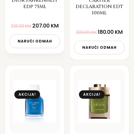
DIOR FAHRENHEIT
CARTIER
EDP 75ML
DECLARATION EDT
100ML
207.00
KM
230.00
KM
180.00
KM
200.00
KM
NARUČI ODMAH
NARUČI ODMAH
AKCIJA!
AKCIJA!