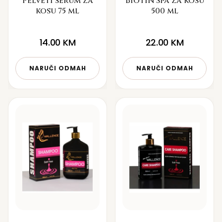
Pelveti serum za
Biotin Spa za kosu
kosu 75 ml
500 ml
14.00
KM
22.00
KM
NARUČI ODMAH
NARUČI ODMAH