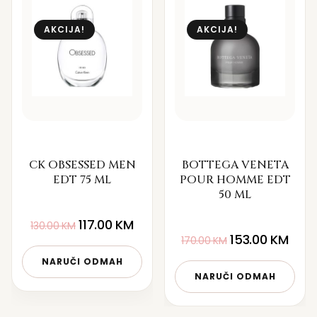
AKCIJA!
AKCIJA!
CK OBSESSED MEN
BOTTEGA VENETA
EDT 75 ML
POUR HOMME EDT
50 ML
117.00
KM
130.00
KM
153.00
KM
170.00
KM
NARUČI ODMAH
NARUČI ODMAH