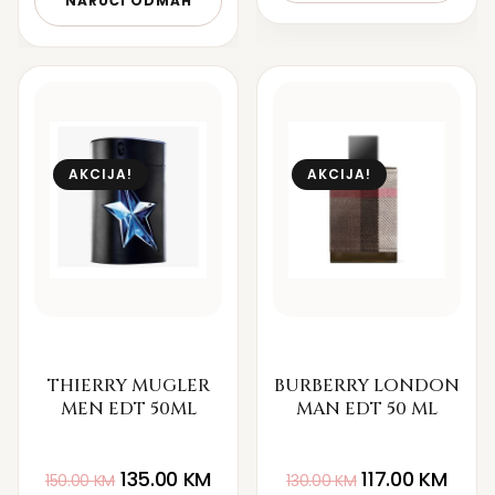
NARUČI ODMAH
AKCIJA!
AKCIJA!
THIERRY MUGLER
BURBERRY LONDON
MEN EDT 50ML
MAN EDT 50 ML
135.00
KM
117.00
KM
150.00
KM
130.00
KM