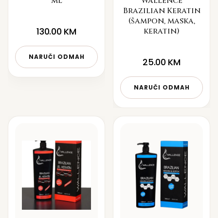
ml
Wallence
Brazilian Keratin
(šampon, maska,
130.00
KM
keratin)
NARUČI ODMAH
25.00
KM
NARUČI ODMAH