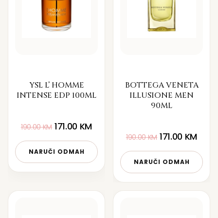
YSL L’ HOMME
BOTTEGA VENETA
INTENSE EDP 100ML
ILLUSIONE MEN
90ML
171.00
KM
190.00
KM
171.00
KM
190.00
KM
NARUČI ODMAH
NARUČI ODMAH