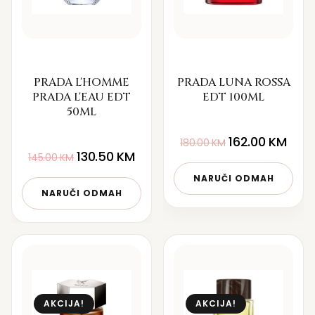
PRADA L'HOMME
PRADA LUNA ROSSA
PRADA L'EAU EDT
EDT 100ML
50ML
162.00
KM
180.00
KM
130.50
KM
145.00
KM
NARUČI ODMAH
NARUČI ODMAH
AKCIJA!
AKCIJA!