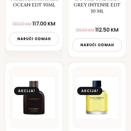
OCEAN EDT 50ML
GREY INTENSE EDT
30 ML
117.00
KM
130.00
KM
112.50
KM
125.00
KM
NARUČI ODMAH
NARUČI ODMAH
AKCIJA!
AKCIJA!