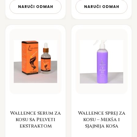
NARUČI ODMAH
NARUČI ODMAH
Wallence serum za
Wallence sprej za
kosu sa Pelveti
kosu – Mekša i
ekstraktom
sjajnija kosa