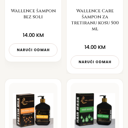
Wallence šampon
Wallence Care
bez soli
šampon za
tretiranu kosu 500
ml
14.00
KM
14.00
KM
NARUČI ODMAH
NARUČI ODMAH