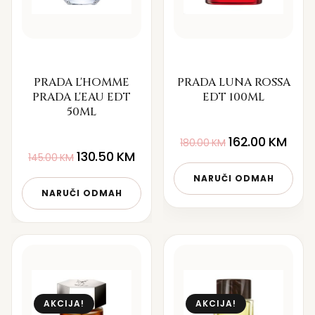
PRADA L'HOMME
PRADA LUNA ROSSA
PRADA L'EAU EDT
EDT 100ML
50ML
162.00
KM
180.00
KM
130.50
KM
145.00
KM
NARUČI ODMAH
NARUČI ODMAH
AKCIJA!
AKCIJA!