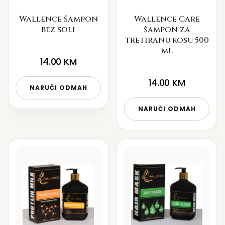
Wallence šampon
Wallence Care
bez soli
šampon za
tretiranu kosu 500
ml
14.00
KM
14.00
KM
NARUČI ODMAH
NARUČI ODMAH