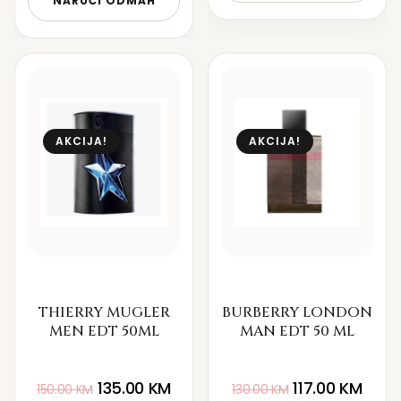
NARUČI ODMAH
AKCIJA!
AKCIJA!
THIERRY MUGLER
BURBERRY LONDON
MEN EDT 50ML
MAN EDT 50 ML
135.00
KM
117.00
KM
150.00
KM
130.00
KM