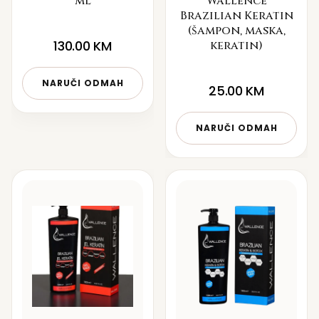
ml
Wallence
Brazilian Keratin
(šampon, maska,
130.00
KM
keratin)
NARUČI ODMAH
25.00
KM
NARUČI ODMAH