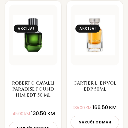
AKCIJA!
AKCIJA!
ROBERTO CAVALLI
CARTIER L`ENVOL
PARADISE FOUND
EDP 50ML
HIM EDT 50 ML
166.50
KM
185.00
KM
130.50
KM
145.00
KM
NARUČI ODMAH