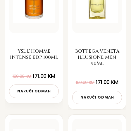
YSL L’ HOMME
BOTTEGA VENETA
INTENSE EDP 100ML
ILLUSIONE MEN
90ML
171.00
KM
190.00
KM
171.00
KM
190.00
KM
NARUČI ODMAH
NARUČI ODMAH