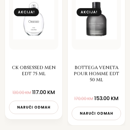
AKCIJA!
AKCIJA!
CK OBSESSED MEN
BOTTEGA VENETA
EDT 75 ML
POUR HOMME EDT
50 ML
117.00
KM
130.00
KM
153.00
KM
170.00
KM
NARUČI ODMAH
NARUČI ODMAH