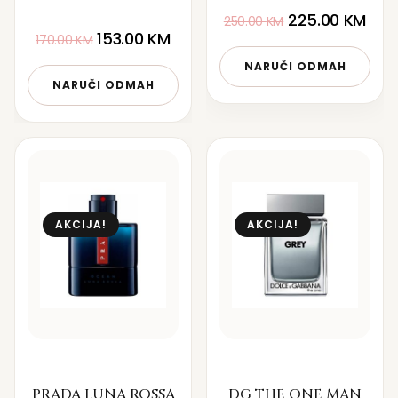
225.00
KM
250.00
KM
153.00
KM
170.00
KM
NARUČI ODMAH
NARUČI ODMAH
AKCIJA!
AKCIJA!
PRADA LUNA ROSSA
DG THE ONE MAN