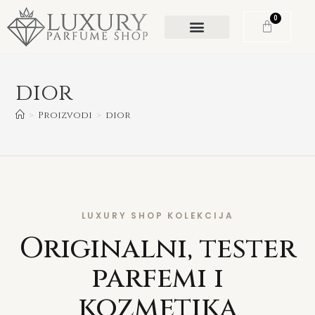
0
dior
>
Proizvodi
>
dior
LUXURY SHOP KOLEKCIJA
Originalni, tester
parfemi i
kozmetika