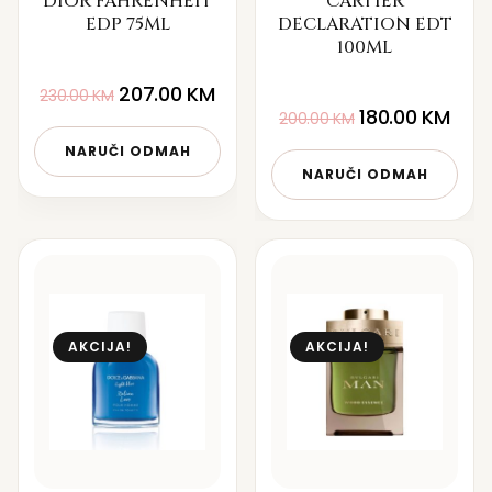
DIOR FAHRENHEIT
CARTIER
EDP 75ML
DECLARATION EDT
100ML
207.00
KM
230.00
KM
180.00
KM
200.00
KM
NARUČI ODMAH
NARUČI ODMAH
AKCIJA!
AKCIJA!