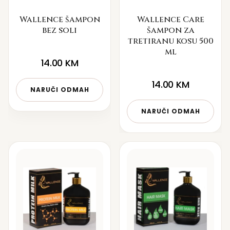
Wallence šampon
Wallence Care
bez soli
šampon za
tretiranu kosu 500
ml
14.00
KM
14.00
KM
NARUČI ODMAH
NARUČI ODMAH