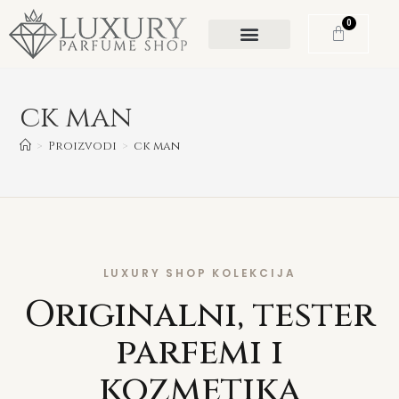
0
ck man
>
Proizvodi
>
ck man
LUXURY SHOP KOLEKCIJA
Originalni, tester
parfemi i
kozmetika