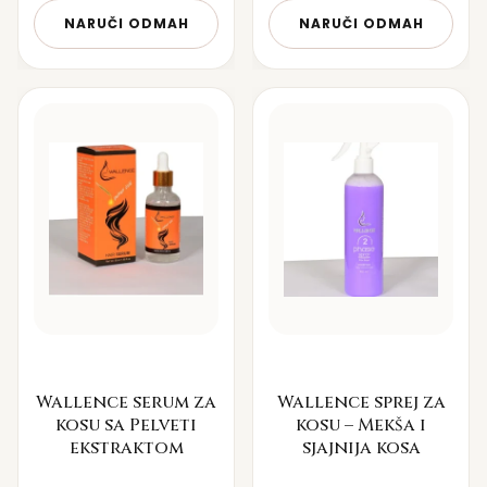
NARUČI ODMAH
NARUČI ODMAH
Wallence serum za
Wallence sprej za
kosu sa Pelveti
kosu – Mekša i
ekstraktom
sjajnija kosa