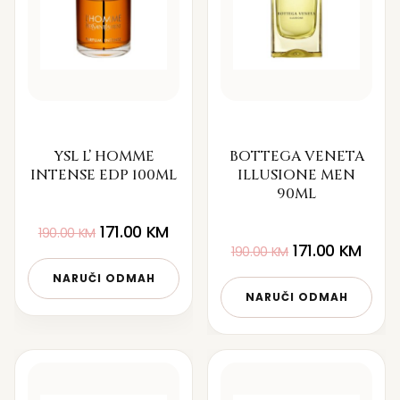
YSL L’ HOMME
BOTTEGA VENETA
INTENSE EDP 100ML
ILLUSIONE MEN
90ML
171.00
KM
190.00
KM
171.00
KM
190.00
KM
NARUČI ODMAH
NARUČI ODMAH