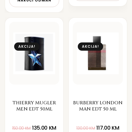
NARUČI ODMAH
AKCIJA!
AKCIJA!
THIERRY MUGLER
BURBERRY LONDON
MEN EDT 50ML
MAN EDT 50 ML
135.00
KM
117.00
KM
150.00
KM
130.00
KM