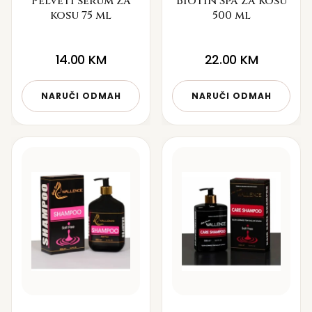
Pelveti serum za
Biotin Spa za kosu
kosu 75 ml
500 ml
14.00
KM
22.00
KM
NARUČI ODMAH
NARUČI ODMAH