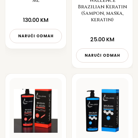
ml
Wallence
Brazilian Keratin
(šampon, maska,
130.00
KM
keratin)
NARUČI ODMAH
25.00
KM
NARUČI ODMAH