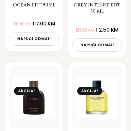
OCEAN EDT 50ML
GREY INTENSE EDT
30 ML
117.00
KM
130.00
KM
112.50
KM
125.00
KM
NARUČI ODMAH
NARUČI ODMAH
AKCIJA!
AKCIJA!