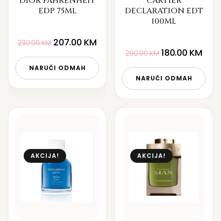
DIOR FAHRENHEIT
CARTIER
EDP 75ML
DECLARATION EDT
100ML
207.00
KM
230.00
KM
180.00
KM
200.00
KM
NARUČI ODMAH
NARUČI ODMAH
AKCIJA!
AKCIJA!