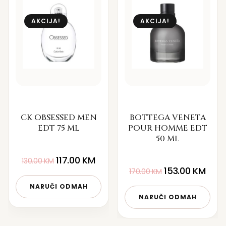
AKCIJA!
AKCIJA!
CK OBSESSED MEN
BOTTEGA VENETA
EDT 75 ML
POUR HOMME EDT
50 ML
117.00
KM
130.00
KM
153.00
KM
170.00
KM
NARUČI ODMAH
NARUČI ODMAH