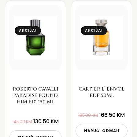
AKCIJA!
AKCIJA!
ROBERTO CAVALLI
CARTIER L`ENVOL
PARADISE FOUND
EDP 50ML
HIM EDT 50 ML
166.50
KM
185.00
KM
130.50
KM
145.00
KM
NARUČI ODMAH