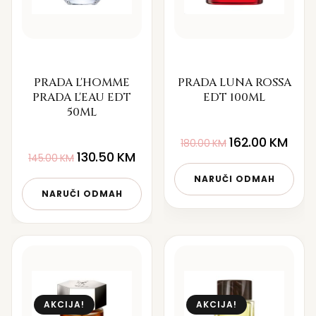
PRADA L'HOMME
PRADA LUNA ROSSA
PRADA L'EAU EDT
EDT 100ML
50ML
162.00
KM
180.00
KM
130.50
KM
145.00
KM
NARUČI ODMAH
NARUČI ODMAH
AKCIJA!
AKCIJA!