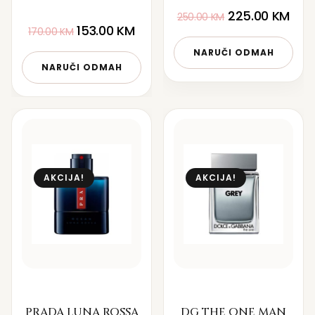
225.00
KM
250.00
KM
153.00
KM
170.00
KM
NARUČI ODMAH
NARUČI ODMAH
AKCIJA!
AKCIJA!
PRADA LUNA ROSSA
DG THE ONE MAN