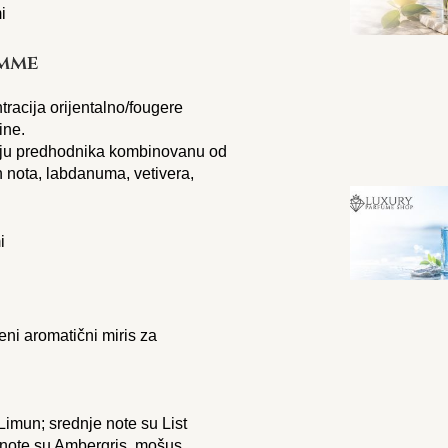
omme
acija orijentalno/fougere
ine.
ciju predhodnika kombinovanu od
h nota, labdanuma, vetivera,
eni aromatični miris za
Limun; srednje note su List
 note su Ambergris, mošus,