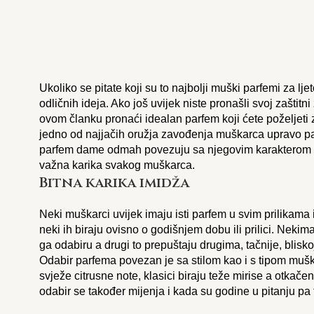
Ukoliko se pitate koji su to najbolji muški parfemi za l
odličnih ideja. Ako još uvijek niste pronašli svoj zaštitn
ovom članku pronaći idealan parfem koji ćete poželjeti
jedno od najjačih oružja zavođenja muškarca upravo par
parfem dame odmah povezuju sa njegovim karakterom i
važna karika svakog muškarca.
Bitna karika imidža
Neki muškarci uvijek imaju isti parfem u svim prilikama 
neki ih biraju ovisno o godišnjem dobu ili prilici. Neki
ga odabiru a drugi to prepuštaju drugima, tačnije, blisk
Odabir parfema povezan je sa stilom kao i s tipom muška
svježe citrusne note, klasici biraju teže mirise a otkačeni
odabir se također mijenja i kada su godine u pitanju pa t