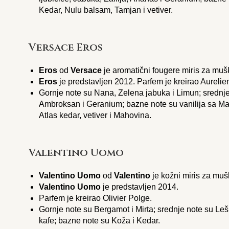
Kedar, Nulu balsam, Tamjan i vetiver.
Versace Eros
Eros
od
Versace
je aromatični fougere miris za muš
Eros
je predstavljen 2012. Parfem je kreirao Aurelie
Gornje note su Nana, Zelena jabuka i Limun; srednj
Ambroksan i Geranium; bazne note su vanilija sa Mad
Atlas kedar, vetiver i Mahovina.
Valentino Uomo
Valentino Uomo
od
Valentino
je kožni miris za muš
Valentino Uomo
je predstavljen 2014.
Parfem je kreirao Olivier Polge.
Gornje note su Bergamot i Mirta; srednje note su Leš
kafe; bazne note su Koža i Kedar.