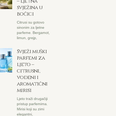
– ljetna
svježina u
bočici
Citrusi su gotovo
sinonim za ljetne
parfeme. Bergamot,
limun, grejp,
Svježi muški
parfemi za
ljeto –
citrusni,
vodeni i
aromatični
mirisi
Ljeto traži drugačiji
pristup parfemima.
Mirisi koji su zimi
elegantni,