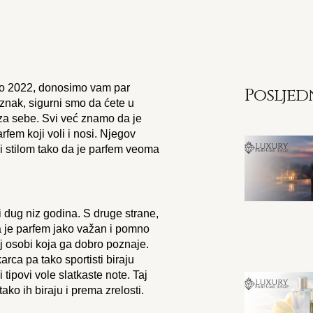
jeto 2022, donosimo vam par
Posljed
i znak, sigurni smo da ćete u
 za sebe. Svi već znamo da je
fem koji voli i nosi. Njegov
 stilom tako da je parfem veoma
i dug niz godina. S druge strane,
ma je parfem jako važan i pomno
oj osobi koja ga dobro poznaje.
rca pa tako sportisti biraju
 tipovi vole slatkaste note. Taj
ako ih biraju i prema zrelosti.