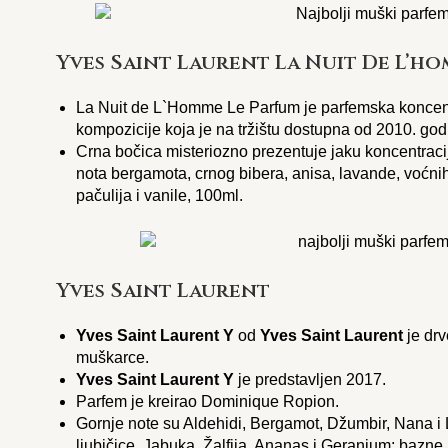
Yves Saint Laurent La Nuit De L’h
La Nuit de L`Homme Le Parfum je parfemska koncentr
kompozicije koja je na tržištu dostupna od 2010. god
Crna bočica misteriozno prezentuje jaku koncentra
nota bergamota, crnog bibera, anisa, lavande, voćni
pačulija i vanile, 100ml.
Yves Saint Laurent
Yves Saint Laurent Y
od
Yves Saint Laurent
je drv
muškarce.
Yves Saint Laurent Y
je predstavljen 2017.
Parfem je kreirao Dominique Ropion.
Gornje note su Aldehidi, Bergamot, Džumbir, Nana i 
ljubičice, Jabuka, Žalfija, Ananas i Geranium; bazne