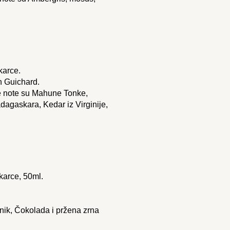
karce.
n Guichard.
e note su Mahune Tonke,
agaskara, Kedar iz Virginije,
karce, 50ml.
nik, Čokolada i pržena zrna