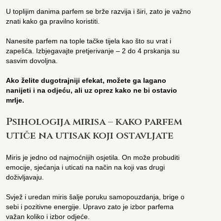
U toplijim danima parfem se brže razvija i širi, zato je važno
znati kako ga pravilno koristiti.
Nanesite parfem na tople tačke tijela kao što su vrat i
zapešća. Izbjegavajte pretjerivanje – 2 do 4 prskanja su
sasvim dovoljna.
Ako želite dugotrajniji efekat, možete ga lagano
nanijeti i na odjeću, ali uz oprez kako ne bi ostavio
mrlje.
Psihologija mirisa – kako parfem
utiče na utisak koji ostavljate
Miris je jedno od najmoćnijih osjetila. On može probuditi
emocije, sjećanja i uticati na način na koji vas drugi
doživljavaju.
Svjež i uredan miris šalje poruku samopouzdanja, brige o
sebi i pozitivne energije. Upravo zato je izbor parfema
važan koliko i izbor odjeće.