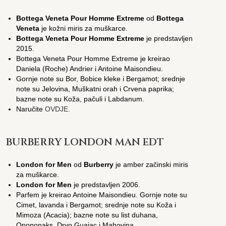
Bottega Veneta Pour Homme Extreme
od
Bottega
Veneta
je kožni miris za muškarce.
Bottega Veneta Pour Homme Extreme
je predstavljen
2015.
Bottega Veneta Pour Homme Extreme je kreirao
Daniela (Roche) Andrier i Antoine Maisondieu.
Gornje note su Bor, Bobice kleke i Bergamot; srednje
note su Jelovina, Muškatni orah i Crvena paprika;
bazne note su Koža, pačuli i Labdanum.
Naručite
OVDJE.
BURBERRY LONDON MAN EDT
London for Men
od
Burberry
je amber začinski miris
za muškarce.
London for Men
je predstavljen 2006.
Parfem je kreirao Antoine Maisondieu. Gornje note su
Cimet, lavanda i Bergamot; srednje note su Koža i
Mimoza (Acacia); bazne note su list duhana,
Opoponaks, Drvo Guaiac i Mahovina.