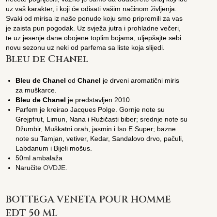
uz vaš karakter, i koji će odisati vašim načinom življenja.
Svaki od mirisa iz naše ponude koju smo pripremili za vas
je zaista pun pogodak. Uz svježa jutra i prohladne večeri,
te uz jesenje dane obojene toplim bojama, uljepšajte sebi
novu sezonu uz neki od parfema sa liste koja slijedi.
Bleu de Chanel
Bleu de Chanel
od
Chanel
je drveni aromatični miris
za muškarce.
Bleu de Chanel
je predstavljen 2010.
Parfem je kreirao Jacques Polge. Gornje note su
Grejpfrut, Limun, Nana i Ružičasti biber; srednje note su
Džumbir, Muškatni orah, jasmin i Iso E Super; bazne
note su Tamjan, vetiver, Kedar, Sandalovo drvo, pačuli,
Labdanum i Bijeli mošus.
50ml ambalaža
Naručite
OVDJE.
BOTTEGA VENETA POUR HOMME
EDT 50 ML