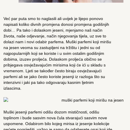
Već par puta smo to naglasili ali uvijek je lijepo ponovo
napisati koliko divnih promjena donosi promjena godišnjih
dobi… Pa tako i dolaskom jeseni, mjenjamo naš način
života, naše odjevanje, način njegovanja tijela, uz sve to
dolazi nam i novi odabir parfema. Muški parfemi koji mirišu
na jesen veoma su zastupljeni na tržištu i jedni su od
najpopularnijih koji se koriste i u svim ostalim godišnjim
dobima, izuzev proljeća. Dolaskom proljeća obično se
pribjegava osvježavajućim mirisima koji će ići u skladu s
vremenom. Ljeti se također često biraju osvježavajući
parfemi ali se jako često koriste jesenji iz razloga što su
intenzivni i jaki pa tako odgovaraju kasnim ljetnim
izlascima.
Muški jesenji parfemi odišu dozom mističnosti, odišu
toplinom i bude sasvim nova čula stvarajući sasvim nove
uspomene. Odabirom bilo kojeg mirisa iz jesenje kolekcije
nećete pogriješiti, važno je samo da odaberete onaj koji ide