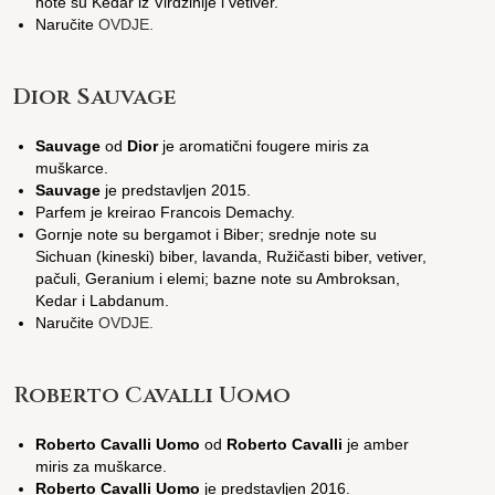
note su Kedar iz Virdžinije i vetiver.
Naručite
OVDJE.
Dior Sauvage
Sauvage
od
Dior
je aromatični fougere miris za
muškarce.
Sauvage
je predstavljen 2015.
Parfem je kreirao Francois Demachy.
Gornje note su bergamot i Biber; srednje note su
Sichuan (kineski) biber, lavanda, Ružičasti biber, vetiver,
pačuli, Geranium i elemi; bazne note su Ambroksan,
Kedar i Labdanum.
Naručite
OVDJE.
Roberto Cavalli Uomo
Roberto Cavalli Uomo
od
Roberto Cavalli
je amber
miris za muškarce.
Roberto Cavalli Uomo
je predstavljen 2016.