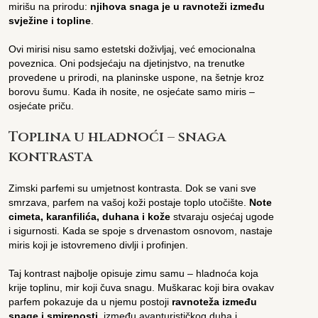
mirišu na prirodu:
njihova snaga je u ravnoteži između
svježine i topline
.
Ovi mirisi nisu samo estetski doživljaj, već emocionalna
poveznica. Oni podsjećaju na djetinjstvo, na trenutke
provedene u prirodi, na planinske uspone, na šetnje kroz
borovu šumu. Kada ih nosite, ne osjećate samo miris –
osjećate priču.
Toplina u hladnoći – snaga
kontrasta
Zimski parfemi su umjetnost kontrasta. Dok se vani sve
smrzava, parfem na vašoj koži postaje toplo utočište.
Note
cimeta, karanfilića, duhana i kože
stvaraju osjećaj ugode
i sigurnosti. Kada se spoje s drvenastom osnovom, nastaje
miris koji je istovremeno divlji i profinjen.
Taj kontrast najbolje opisuje zimu samu – hladnoća koja
krije toplinu, mir koji čuva snagu. Muškarac koji bira ovakav
parfem pokazuje da u njemu postoji
ravnoteža između
snage i smirenosti
, između avanturističkog duha i