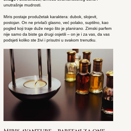
unutrašnje mudrosti.
Miris postaje produžetak karaktera: dubok, slojevit,
postojan. On ne privlači glasno, već polako, suptilno, kao
pogled koji traje duže nego što je planirano. Zimski parfem
nije samo da biste ga drugi osjetili – on je i za vas, da vas
podsjeti koliko ste živi i prisutni u svakom trenutku.
Miris avanture – parfemi za one