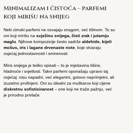
Minimalizam i čistoća – parfemi
koji mirišu na snijeg
Neki zimski parfemi ne osvajaju snagom, već tišinom. To su
oni koji mirišu na
svježinu snijega, čisti zrak i jutarnju
maglu
. Njihove kompozicije često sadrže
aldehide, bijeli
mošus, iris i lagane drvenaste note
, koje stvaraju
osjećaj jednostavnosti i smirenosti.
Miris snijega je teško opisati – to je mješavina tišine,
hladnoće i svjetlosti. Takvi parfemi oponašaju upravo taj
osjećaj: nisu napadni, već elegantni, gotovo neprimjetni, ali
izuzetno profinjeni. Oni su idealni za muškarce koji cijene
diskretnu sofisticiranost
– one koji ne traže pažnju, već
je prirodno privlače.
Ovi mirisi odišu čistoćom i urednošću, kao snježni pejzaž
bez tragova. Savršeni su za one koji žele ostaviti dojam
elegancije bez pretjerivanja – za poslovne prilike,
svakodnevne aktivnosti ili trenutke kada želite jednostavno
disati „zimski“.