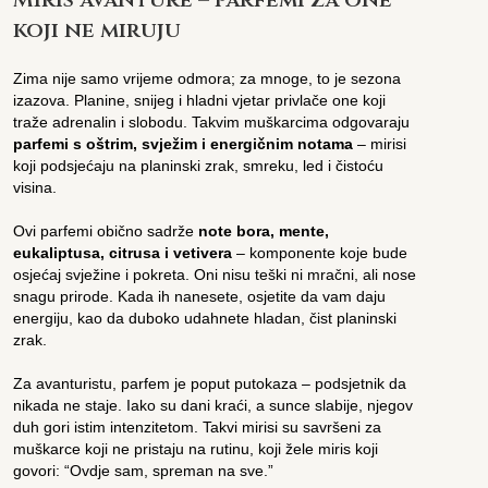
koji ne miruju
Zima nije samo vrijeme odmora; za mnoge, to je sezona
izazova. Planine, snijeg i hladni vjetar privlače one koji
traže adrenalin i slobodu. Takvim muškarcima odgovaraju
parfemi s oštrim, svježim i energičnim notama
– mirisi
koji podsjećaju na planinski zrak, smreku, led i čistoću
visina.
Ovi parfemi obično sadrže
note bora, mente,
eukaliptusa, citrusa i vetivera
– komponente koje bude
osjećaj svježine i pokreta. Oni nisu teški ni mračni, ali nose
snagu prirode. Kada ih nanesete, osjetite da vam daju
energiju, kao da duboko udahnete hladan, čist planinski
zrak.
Za avanturistu, parfem je poput putokaza – podsjetnik da
nikada ne staje. Iako su dani kraći, a sunce slabije, njegov
duh gori istim intenzitetom. Takvi mirisi su savršeni za
muškarce koji ne pristaju na rutinu, koji žele miris koji
govori: “Ovdje sam, spreman na sve.”