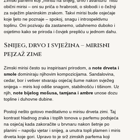
Zimski parfemi koji „mirišu na snijeg, drvo i avanturu“ nisu
obični mirisi – oni su priča o hrabrosti, o slobodi i o čežnji
za svježim planinskim zrakom. Takvi mirisi bude osjećaje
koje ljeto ne poznaje – spokoj, snagu i introspektivnu
toplinu. Oni pozivaju da zastanemo, udahnemo duboko i
osjetimo kako se priroda i čovjek prepliću u jednom dahu.
Snijeg, drvo i svježina – mirisni
pejzaž zime
Zimski mirisi često su inspirisani prirodom, a
note drveta i
smole
dominiraju njihovim kompozicijama. Sandalovina,
cedar, bor i vetiver stvaraju osjećaj šume nakon svježeg
snijega – miris koji odiše snagom, stabilnošću i tišinom. Uz
njih,
note bijelog mošusa, tamjana i ambre
unose dozu
topline i duhovne dubine.
Postoji nešto gotovo meditativno u mirisu drveta zimi. Taj
kontrast hladnog zraka i toplih tonova u parfemu podsjeća
na osjećaj kada zakoračite u brvnaru nakon šetnje po
planini – napolju vjetar i snijeg, a unutra topli plamen i miris
drveta koje gori. Upravo to je srž zimskih parfema koji