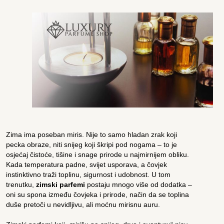
Zima ima poseban miris. Nije to samo hladan zrak koji
pecka obraze, niti snijeg koji škripi pod nogama – to je
osjećaj čistoće, tišine i snage prirode u najmirnijem obliku.
Kada temperatura padne, svijet usporava, a čovjek
instinktivno traži toplinu, sigurnost i udobnost. U tom
trenutku,
zimski parfemi
postaju mnogo više od dodatka –
oni su spona između čovjeka i prirode, način da se toplina
duše pretoči u nevidljivu, ali moćnu mirisnu auru.