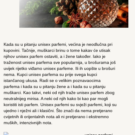
Kada su u pitanju unisex parfemi, većina je neodlučna pri
kupovini. Tačnije, muškarci brinu o tome kakav će utisak
njihov unisex parfem ostaviti, a i žene također. Iako je
traženost unisex parfema sve popularnija, u brošurama još
uvijek rijetko viđamo unisex parfeme. Ili ih uopšte u brošuri
nema. Kupci unisex parfema su prije svega kupci
istančanog ukusa. Radi se o velikim poznavaocima
parfema i kada su u pitanju žene a i kada su u pitanju
muškarci. Kao takvi, neki od njih traže unisex parfem zbog
neutralnijeg mirisa. A neki od njih kako bi kao par mogli
koristiti isti parfem. Unisex parfemi su svježi parfemi, koji su
ujedno i nježni ali i klasični. Što znači da nema pretjerano
cvijetnih ili orijentalnih nota ali ni pretjerano i ekstremno
muških, intenzivnijih nota.