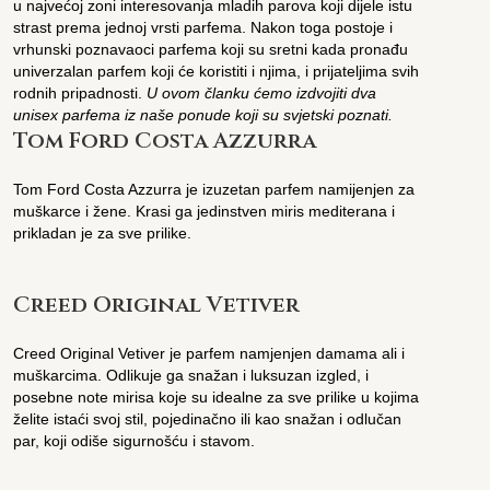
u najvećoj zoni interesovanja mladih parova koji dijele istu
strast prema jednoj vrsti parfema. Nakon toga postoje i
vrhunski poznavaoci parfema koji su sretni kada pronađu
univerzalan parfem koji će koristiti i njima, i prijateljima svih
rodnih pripadnosti.
U ovom članku ćemo izdvojiti dva
unisex parfema iz naše ponude koji su svjetski poznati.
Tom Ford Costa Azzurra
Tom Ford Costa Azzurra je izuzetan parfem namijenjen za
muškarce i žene. Krasi ga jedinstven miris mediterana i
prikladan je za sve prilike.
Creed Original Vetiver
Creed Original Vetiver je parfem namjenjen damama ali i
muškarcima. Odlikuje ga snažan i luksuzan izgled, i
posebne note mirisa koje su idealne za sve prilike u kojima
želite istaći svoj stil, pojedinačno ili kao snažan i odlučan
par, koji odiše sigurnošću i stavom.