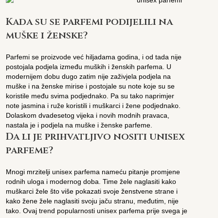
Kada su se parfemi podijelili na
muške i ženske?
Parfemi se proizvode već hiljadama godina, i od tada nije
postojala podjela između muških i ženskih parfema. U
modernijem dobu dugo zatim nije zaživjela podjela na
muške i na ženske mirise i postojale su note koje su se
koristile među svima podjednako. Pa su tako naprimjer
note jasmina i ruže koristili i muškarci i žene podjednako.
Dolaskom dvadesetog vijeka i novih modnih pravaca,
nastala je i podjela na muške i ženske parfeme.
Da li je prihvatljivo nositi unisex
parfeme?
Mnogi mrzitelji unisex parfema nameću pitanje promjene
rodnih uloga i modernog doba. Time žele naglasiti kako
muškarci žele što više pokazati svoje ženstvene strane i
kako žene žele naglasiti svoju jaču stranu, međutim, nije
tako. Ovaj trend popularnosti unisex parfema prije svega je