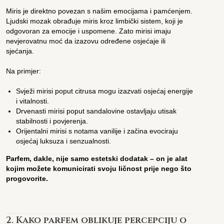
Miris je direktno povezan s našim emocijama i pamćenjem.
Ljudski mozak obrađuje miris kroz limbički sistem, koji je
odgovoran za emocije i uspomene. Zato mirisi imaju
nevjerovatnu moć da izazovu određene osjećaje ili
sjećanja.
Na primjer:
Svježi mirisi poput citrusa mogu izazvati osjećaj energije
i vitalnosti.
Drvenasti mirisi poput sandalovine ostavljaju utisak
stabilnosti i povjerenja.
Orijentalni mirisi s notama vanilije i začina evociraju
osjećaj luksuza i senzualnosti.
Parfem, dakle, nije samo estetski dodatak – on je alat
kojim možete komunicirati svoju ličnost prije nego što
progovorite.
2. Kako parfem oblikuje percepciju o