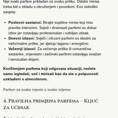
Nije svaki parfem prikladan za svaku priliku. Odabir mirisa
treba biti u skladu s okruženjem i povodom. Evo nekoliko
savjeta:
Poslovni sastanci:
Birajte suptilne mirise koji nisu
previše intenzivni. Svježi i drvenasti parfemi su dobar
izbor jer ostavljaju profesionalan i ozbiljan utisak.
Dnevni izlasci:
Svježi i citrusni parfemi su idealni za
neformalne prilike, jer djeluju lagano i energično.
Večernji izlasci:
Za večernje prilike ili romantične
sastanke, orijentalni i začinski parfemi ostavljaju snažan
i senzualan dojam.
Korištenjem parfema koji odgovara situaciji, nećete
samo izgledati, već i mirisati kao da ste u potpunosti
usklađeni s atmosferom.
Parfem za svako mjesto u svako vrijeme
4. Pravilna primjena parfema – Ključ
za učinak