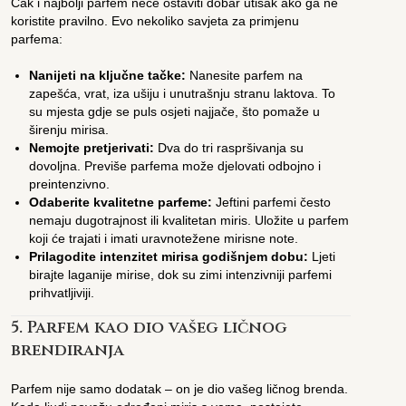
Čak i najbolji parfem neće ostaviti dobar utisak ako ga ne
koristite pravilno. Evo nekoliko savjeta za primjenu
parfema:
Nanijeti na ključne tačke:
Nanesite parfem na
zapešća, vrat, iza ušiju i unutrašnju stranu laktova. To
su mjesta gdje se puls osjeti najjače, što pomaže u
širenju mirisa.
Nemojte pretjerivati:
Dva do tri raspršivanja su
dovoljna. Previše parfema može djelovati odbojno i
preintenzivno.
Odaberite kvalitetne parfeme:
Jeftini parfemi često
nemaju dugotrajnost ili kvalitetan miris. Uložite u parfem
koji će trajati i imati uravnotežene mirisne note.
Prilagodite intenzitet mirisa godišnjem dobu:
Ljeti
birajte laganije mirise, dok su zimi intenzivniji parfemi
prihvatljiviji.
5. Parfem kao dio vašeg ličnog
brendiranja
Parfem nije samo dodatak – on je dio vašeg ličnog brenda.