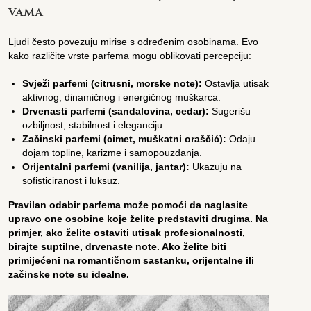
vama
Ljudi često povezuju mirise s određenim osobinama. Evo
kako različite vrste parfema mogu oblikovati percepciju:
Svježi parfemi (citrusni, morske note):
Ostavlja utisak
aktivnog, dinamičnog i energičnog muškarca.
Drvenasti parfemi (sandalovina, cedar):
Sugerišu
ozbiljnost, stabilnost i eleganciju.
Začinski parfemi (cimet, muškatni oraščić):
Odaju
dojam topline, karizme i samopouzdanja.
Orijentalni parfemi (vanilija, jantar):
Ukazuju na
sofisticiranost i luksuz.
Pravilan odabir parfema može pomoći da naglasite
upravo one osobine koje želite predstaviti drugima. Na
primjer, ako želite ostaviti utisak profesionalnosti,
birajte suptilne, drvenaste note. Ako želite biti
primijećeni na romantičnom sastanku, orijentalne ili
začinske note su idealne.