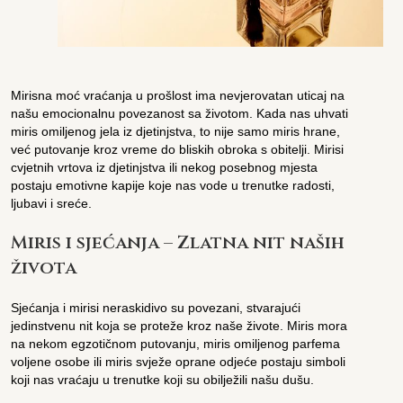
Mirisna moć vraćanja u prošlost ima nevjerovatan uticaj na
našu emocionalnu povezanost sa životom. Kada nas uhvati
miris omiljenog jela iz djetinjstva, to nije samo miris hrane,
već putovanje kroz vreme do bliskih obroka s obitelji. Mirisi
cvjetnih vrtova iz djetinjstva ili nekog posebnog mjesta
postaju emotivne kapije koje nas vode u trenutke radosti,
ljubavi i sreće.
Miris i sjećanja – Zlatna nit naših
života
Sjećanja i mirisi neraskidivo su povezani, stvarajući
jedinstvenu nit koja se proteže kroz naše živote. Miris mora
na nekom egzotičnom putovanju, miris omiljenog parfema
voljene osobe ili miris svježe oprane odjeće postaju simboli
koji nas vraćaju u trenutke koji su obilježili našu dušu.