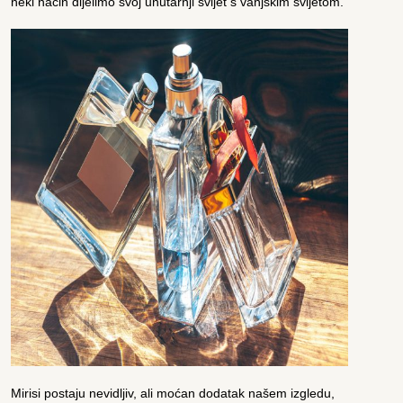
neki način dijelimo svoj unutarnji svijet s vanjskim svijetom.
Mirisi postaju nevidljiv, ali moćan dodatak našem izgledu,