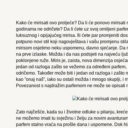
Kako će mirisati ovo proljeće? Da li će ponovo mirisati
godinama ne odričete? Da li ćete uz svoj omiljeni parfe
luksuznog i opijajućeg mirisa. Ili ćete par promjeniti dos
potpuno novi stil koji nagovještava i vašu promjenu sti
mirisom osjetimo neku uspomenu, davno sjećanje. Da nas 
na prve izlaske. Možda i da nas podsjeti na najveću lju
poklonjene ruže. Miris je, zaista, nova dimenzija osjećan
jedan od razloga zašto se vežemo za određeni parfem, 
odričemo. Također može biti i jedan od razloga i zašto 
kao ”onaj naš”, iako su ostali možda i mnogo skuplji, i m
Povezanost s najdražim parfemom ne može se opisati r
Zato najčešće, kada su i životne odluke u pitanju, kreć
ne možemo imati tu svježinu i želju za novim avantura
parfem stalno vraća na prošle dana i uspomene. Dok hl