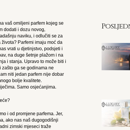
 na vaš omiljeni parfem kojeg se
Posljed
m dodati i dozu novog,
adašnju naviku, i odlučiti se za
la života? Parfemi imaju moć da
vrati u djetinjstvo, podsjeti i
bav, na duge šetnje plažom i na
ja i stanja. Upravo to može biti i
i zašto ga se godinama ne
nam niti jedan parfem nije dobar
nogo bolje kvalitete.
iječima. Samo osjećanjima.
emo i od promjene parfema. Jer,
ma, ako nas naš dugogodišnji
adni zimski mjeseci traže