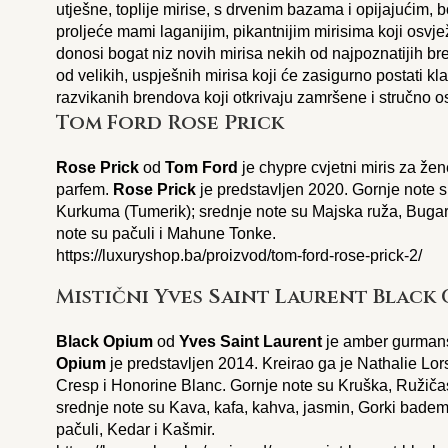
utješne, toplije mirise, s drvenim bazama i opijajućim,
proljeće mami laganijim, pikantnijim mirisima koji osvj
donosi bogat niz novih mirisa nekih od najpoznatijih br
od velikih, uspješnih mirisa koji će zasigurno postati kla
razvikanih brendova koji otkrivaju zamršene i stručno o
Tom Ford Rose Prick
Rose Prick
od
Tom Ford
je chypre cvjetni miris za že
parfem.
Rose Prick
je predstavljen 2020. Gornje note s
Kurkuma (Tumerik); srednje note su Majska ruža, Bugar
note su pačuli i Mahune Tonke.
https://luxuryshop.ba/proizvod/tom-ford-rose-prick-2/
Mistični Yves Saint Laurent Black
Black Opium
od
Yves Saint Laurent
je amber gurmans
Opium
je predstavljen 2014. Kreirao ga je Nathalie Lo
Cresp i Honorine Blanc. Gornje note su Kruška, Ružičast
srednje note su Kava, kafa, kahva, jasmin, Gorki badem 
pačuli, Kedar i Kašmir.