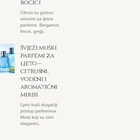
bočici
Citrusi su gotovo
sinonim za ljetne
parfeme. Bergamot,
limun, grejp,
Svježi muški
parfemi za
ljeto –
citrusni,
vodeni i
aromatični
mirisi
Ljeto traži drugačiji
pristup parfemima.
Mirisi koji su zimi
elegantni,