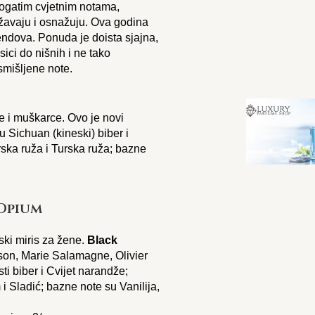
 bogatim cvjetnim notama,
ežavaju i osnažuju. Ova godina
endova. Ponuda je doista sjajna,
sici do nišnih i ne tako
smišljene note.
ne i muškarce. Ovo je novi
u Sichuan (kineski) biber i
ska ruža i Turska ruža; bazne
 Opium
ki miris za žene.
Black
rson, Marie Salamagne, Olivier
i biber i Cvijet narandže;
i Sladić; bazne note su Vanilija,