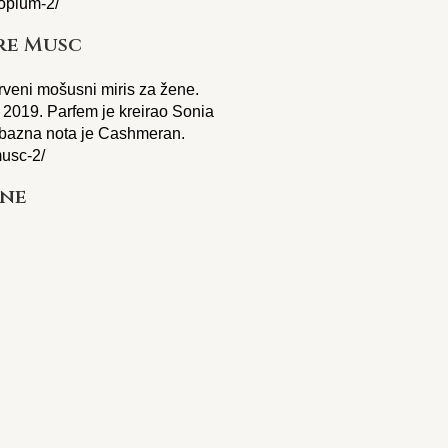
-opium-2/
re Musc
drveni mošusni miris za žene.
 2019. Parfem je kreirao Sonia
; bazna nota je Cashmeran.
musc-2/
one
za žene.
Sì Passione
je
el i Julie Masse. Gornje note su
je note su Ananas, Ruža, Heliotrop
wood.
ne/
ris za žene.
Acqua di Gioia
je
 Anne Flipo i Dominique Ropion.