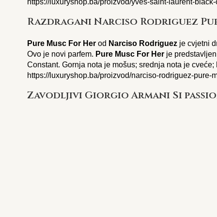
https://luxuryshop.ba/proizvod/yves-saint-laurent-black
Razdragani Narciso Rodriguez Pu
Pure Musc For Her
od
Narciso Rodriguez
je cvjetni 
Ovo je novi parfem.
Pure Musc For Her
je predstavljen
Constant. Gornja nota je mošus; srednja nota je cveće
https://luxuryshop.ba/proizvod/narciso-rodriguez-pure-
Zavodljivi Giorgio Armani Si passi
Sì Passione
od
Giorgio Armani
je cvjetni voćni miris 
predstavljen 2017. Sì Passione je kreirao Christine Nag
Kruška, Crna ribizla, Ružičasti biber i Grejpfrut; sredn
i jasmin; bazne note su Vanilija, Kedar, pačuli i Amber
https://luxuryshop.ba/proizvod/giorgio-armani-si-passio
Giorgio Armani Acqua di Gioia
Acqua di Gioia
od
Giorgio Armani
je cvjetni vodeni mi
predstavljen 2010. Acqua di Gioia je kreirao Loc Dong,